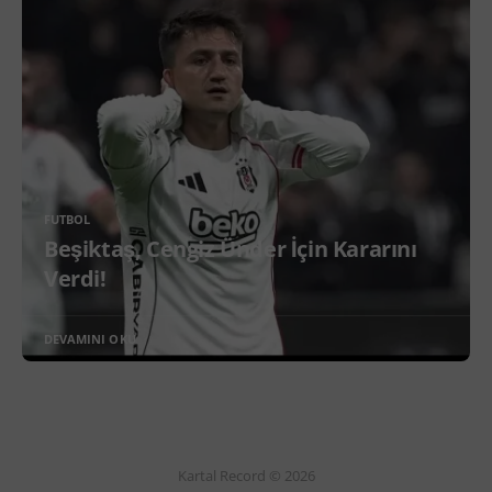
FUTBOL
Beşiktaş, Cengiz Ünder İçin Kararını
Verdi!
DEVAMINI OKU
Kartal Record © 2026