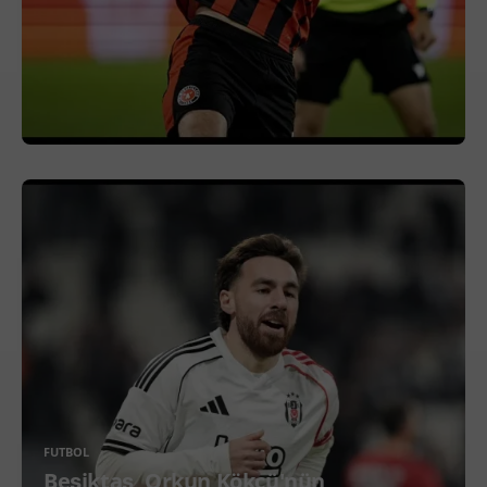
FUTBOL
Beşiktaş, Orkun Kökçü'nün