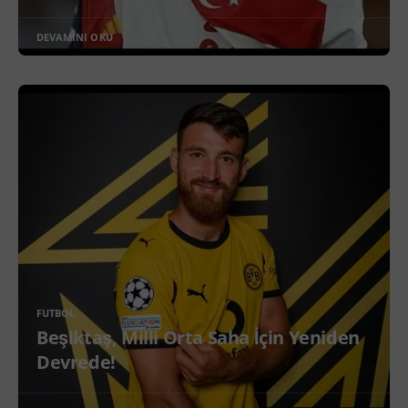
DEVAMINI OKU
FUTBOL
Beşiktaş, Milli Orta Saha İçin Yeniden
Devrede!