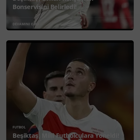
Bonservisini Belirledi!
DEVAMINI OKU
FUTBOL
Beşiktaş, Milli Futbolculara Yöneldi!