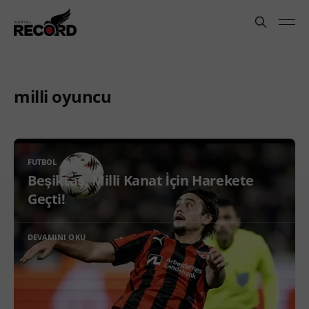
milli oyuncu
FUTBOL
Beşiktaş, Milli Kanat İçin Harekete
Geçti!
DEVAMINI OKU