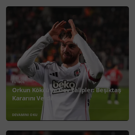
FUTBOL
Orkun Kökçü’ye Dev Talipler: Beşiktaş
Kararını Verdi!
DEVAMINI OKU