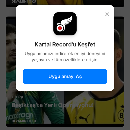
DEVAMINI OKU
×
Kartal Record'u Keşfet
Uygulamamızı indirerek en iyi deneyimi
yaşayın ve tüm özelliklere erişin.
Uygulamayı Aç
FUTBOL
Beşiktaş'ta Yerli Operasyonu!
DEVAMINI OKU