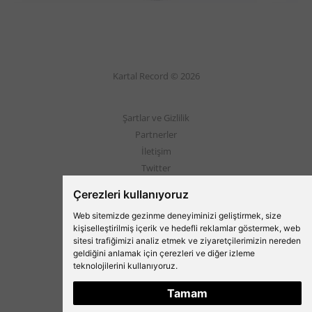
Kartal Record © 2026
Şartlar ve Gizlilik
Partnerler
İletişim
Twitter
Instagram
Çerezleri kullanıyoruz
Web sitemizde gezinme deneyiminizi geliştirmek, size
Beşiktaş'ın Medyası
kişiselleştirilmiş içerik ve hedefli reklamlar göstermek, web
sitesi trafiğimizi analiz etmek ve ziyaretçilerimizin nereden
geldiğini anlamak için çerezleri ve diğer izleme
teknolojilerini kullanıyoruz.
Tamam