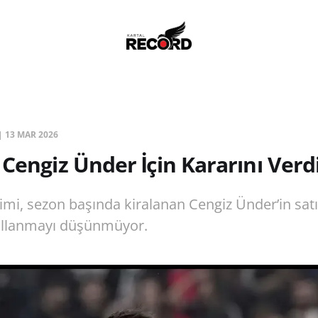
|
13 MAR 2026
 Cengiz Ünder İçin Kararını Verdi
imi, sezon başında kiralanan Cengiz Ünder’in sat
llanmayı düşünmüyor.