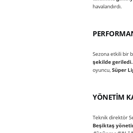
havalandırdı.
PERFORMAN
Sezona etkili bir
şekilde geriledi.
oyuncu,
Süper Li
YÖNETİM K
Teknik direktör S
Beşiktaş yöneti