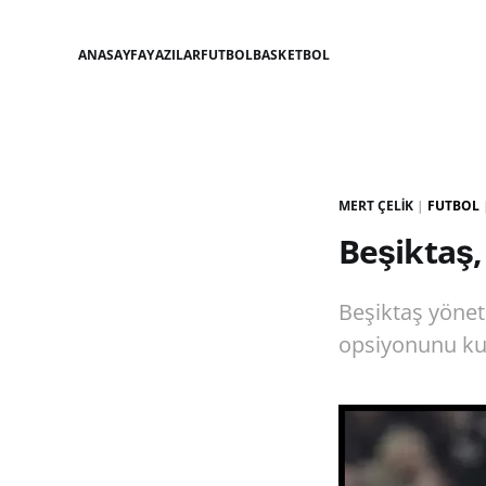
ANASAYFA
YAZILAR
FUTBOL
BASKETBOL
MERT ÇELIK
|
FUTBOL
Beşiktaş,
Beşiktaş yönet
opsiyonunu ku