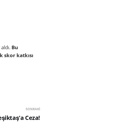
aldı.
Bu
ik skor katkısı
SONRAKI
şiktaş'a Ceza!