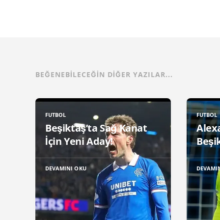
BEĞENEBILECEĞIN DIĞER YAZILAR...
FUTBOL
FUTBOL
Beşiktaş’ta Sağ Kanat
Alex
İçin Yeni Aday!
Beşik
DEVAMINI OKU
DEVAMI