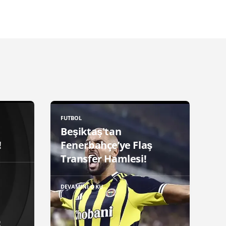
FUTBOL
Beşiktaş'tan
!
Fenerbahçe’ye Flaş
Transfer Hamlesi!
DEVAMINI OKU