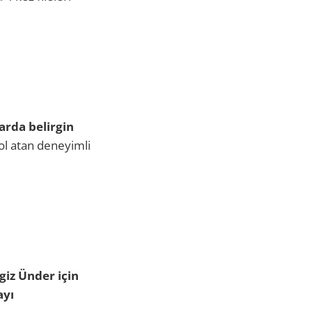
arda belirgin
ol atan deneyimli
giz Ünder için
ayı