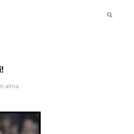
!
ın alma