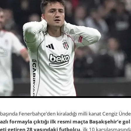
 başında Fenerbahçe’den kiraladığı milli kanat Cengiz Ünder
azlı formayla çıktığı ilk resmi maçta Başakşehir’e gol
eti getiren 28 yaşındaki futbolcu,
ilk 10 karşılaşmasında 