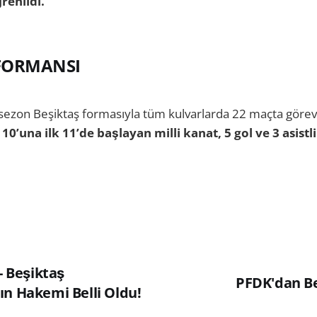
enildi.
FORMANSI
ezon Beşiktaş formasıyla tüm kulvarlarda 22 maçta görev 
10’una ilk 11’de başlayan milli kanat, 5 gol ve 3 asistl
 - Beşiktaş
PFDK'dan Be
ın Hakemi Belli Oldu!