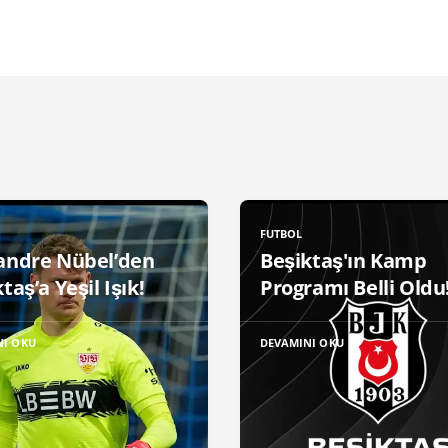
FUTBOL
andre Nübel’den
Beşiktaş'ın Kamp
taş’a Yeşil Işık!
Programı Belli Oldu
NI OKU
DEVAMINI OKU