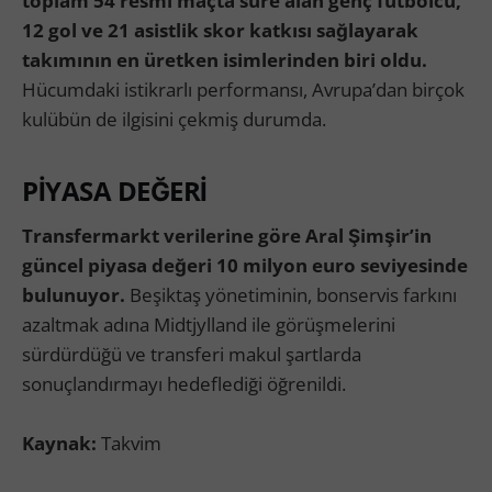
toplam 54 resmi maçta süre alan genç futbolcu,
12 gol ve 21 asistlik skor katkısı sağlayarak
takımının en üretken isimlerinden biri oldu.
Hücumdaki istikrarlı performansı, Avrupa’dan birçok
kulübün de ilgisini çekmiş durumda.
PİYASA DEĞERİ
Transfermarkt verilerine göre Aral Şimşir’in
güncel piyasa değeri 10 milyon euro seviyesinde
bulunuyor.
Beşiktaş yönetiminin, bonservis farkını
azaltmak adına Midtjylland ile görüşmelerini
sürdürdüğü ve transferi makul şartlarda
sonuçlandırmayı hedeflediği öğrenildi.
Kaynak:
Takvim