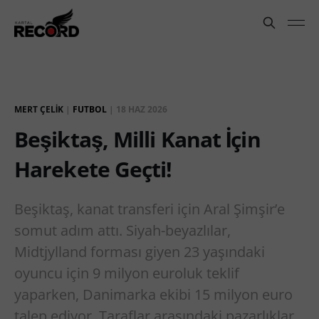
MERT ÇELIK
|
FUTBOL
|
18 HAZ 2026
Beşiktaş, Milli Kanat İçin
Harekete Geçti!
Beşiktaş, kanat transferi için Aral Şimşir’e
somut adım attı. Siyah-beyazlılar,
Midtjylland forması giyen 23 yaşındaki
oyuncu için 9 milyon euroluk teklif
yaparken, Danimarka ekibi 15 milyon euro
talep ediyor. Taraflar arasındaki pazarlıklar