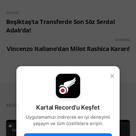
ÖNCEKI
Beşiktaş’ta Transferde Son Söz Serdal
Adalı’da!
SONRAKI
Vincenzo Italiano’dan Milot Rashica Kararı!
×
BEĞENEBILECEĞIN DIĞER YAZILAR...
Kartal Record'u Keşfet
Uygulamamızı indirerek en iyi deneyimi
yaşayın ve tüm özelliklere erişin.
FUTBOL