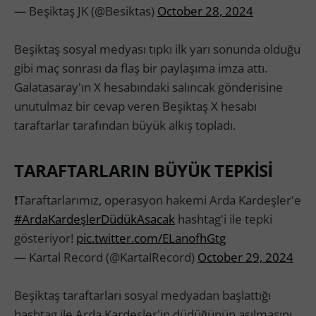
— Beşiktaş JK (@Besiktas)
October 28, 2024
Beşiktaş sosyal medyası tıpkı ilk yarı sonunda olduğu
gibi maç sonrası da flaş bir paylaşıma imza attı.
Galatasaray'ın X hesabındaki salıncak gönderisine
unutulmaz bir cevap veren Beşiktaş X hesabı
taraftarlar tarafından büyük alkış topladı.
TARAFTARLARIN BÜYÜK TEPKİSİ
❗️Taraftarlarımız, operasyon hakemi Arda Kardeşler'e
#ArdaKardeşlerDüdükAsacak
hashtag'i ile tepki
gösteriyor!
pic.twitter.com/ELanofhGtg
— Kartal Record (@KartalRecord)
October 29, 2024
Beşiktaş taraftarları sosyal medyadan başlattığı
hashtag ile Arda Kardeşler'in düdüğünün asılmasını