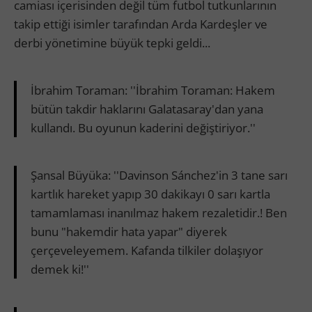
camiası içerisinden değil tüm futbol tutkunlarının
takip ettiği isimler tarafından Arda Kardeşler ve
derbi yönetimine büyük tepki geldi...
İbrahim Toraman: ''İbrahim Toraman: Hakem
bütün takdir haklarını Galatasaray'dan yana
kullandı. Bu oyunun kaderini değiştiriyor.''
Şansal Büyüka: ''Davinson Sánchez'in 3 tane sarı
kartlık hareket yapıp 30 dakikayı 0 sarı kartla
tamamlaması inanılmaz hakem rezaletidir.! Ben
bunu "hakemdir hata yapar" diyerek
çerçeveleyemem. Kafanda tilkiler dolaşıyor
demek ki!''