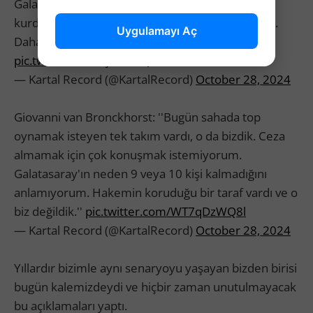
Galatasaray'ın 2. golünde kalecimiz daha barajı
kurdurmadan hakem maçı başlattı. Bu çok yanlış.
Uygulamayı Aç
Daha barajı kurdurmadan hakem başlatıyor."
pic.twitter.com/XjdSSil0Q1
— Kartal Record (@KartalRecord)
October 28, 2024
Giovanni van Bronckhorst: ''Bugün sahada top
oynamak isteyen tek takım vardı, o da bizdik. Ceza
almamak için çok konuşmak istemiyorum.
Galatasaray'ın neden 9 veya 10 kişi kalmadığını
anlamıyorum. Hakemin koruduğu bir taraf vardı ve o
biz değildik.''
pic.twitter.com/WT7qDzWQ8l
— Kartal Record (@KartalRecord)
October 28, 2024
Yıllardır bizimle aynı senaryoyu yaşayan bizden birisi
bugün kalemizdeydi ve hiçbir zaman unutulmayacak
bu açıklamaları yaptı.