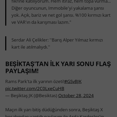
fikrine katılıyorum. Hem itiraz, hem topa vurma...
Diğer oyuncunun, Immobile'yi yakalama şansı
yok. Açık, bariz ve net gol şansı. %100 kırmızı kart
ve VAR'ın da karışması lazım."
Serdar Ali Çelikler: ''Barış Alper Yılmaz kırmızı
kart ile atılmalıydı.''
BEŞİKTAŞ'TAN İLK YARI SONU FLAŞ
PAYLAŞIM!
Rams Park'ta ilk yarının özeti!
#GSvBJK
pic.twitter.com/2C0LxeCuHB
— Beşiktaş JK (@Besiktas)
October 28, 2024
Maçın ilk yarı bitiş düdüğünden sonra, Beşiktaş X
hesabından yaptığı paylaşım ile Arda Kardeşler'in