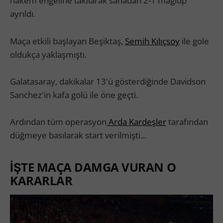
hakem engeline takılarak sahadan 2-1 mağlup
ayrıldı.
Maça etkili başlayan Beşiktaş,
Semih Kılıçsoy
ile gole
oldukça yaklaşmıştı.
Galatasaray, dakikalar 13'ü gösterdiğinde Davidson
Sanchez'in kafa golü ile öne geçti.
Ardından tüm operasyon
Arda Kardeşler
tarafından
düğmeye basılarak start verilmişti...
İŞTE MAÇA DAMGA VURAN O
KARARLAR