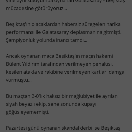
yine aynı stadyumda oynanan Galatasaray - Beşiktaş
mücadesine götürüyoruz...
Beşiktaş'ın olacaklardan habersiz süregelen harika
performansı ile Galatasaray deplasmanına gitmişti.
Şampiyonluk yolunda inancı tamdı...
Ancak oynanan maça Beşiktaş'ın maçın hakemi
Bülent Yıldırım tarafından verilmeyen penaltısı,
kesilen atakla ve rakibine verilmeyen kartları damga
vurmuştu...
Bu maçtan 2-0'lık haksız bir mağlubiyet ile ayrılan
siyah beyazlı ekip, sene sonunda kupayı
göğüsleyememişti.
Pazartesi günü oynanan skandal derbi ise Beşiktaş