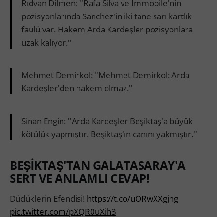
Rıdvan Dilmen: ''Rafa Silva ve Immobile'nin
pozisyonlarında Sanchez'in iki tane sarı kartlık
faulü var. Hakem Arda Kardeşler pozisyonlara
uzak kalıyor.''
Mehmet Demirkol: ''Mehmet Demirkol: Arda
Kardeşler'den hakem olmaz.''
Sinan Engin: ''Arda Kardeşler Beşiktaş'a büyük
kötülük yapmıştır. Beşiktaş'ın canını yakmıştır.''
BEŞİKTAŞ'TAN GALATASARAY'A
SERT VE ANLAMLI CEVAP!
Düdüklerin Efendisi!
https://t.co/uORwXXgjhg
pic.twitter.com/pXQR0uXih3