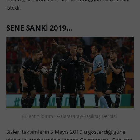
istedi.
SENE SANKİ 2019...
Bülent Yıldırım - Galatasaray/Beşiktaş Derbisi 
Sizleri takvimlerin 5 Mayıs 2019'u gösterdiği güne