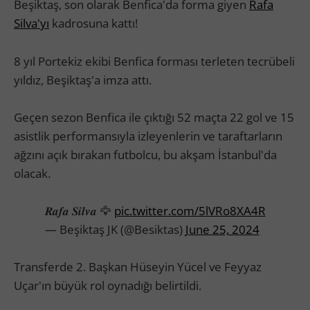
Beşiktaş, son olarak Benfica'da forma giyen
Rafa
Silva'yı
kadrosuna kattı!
8 yıl Portekiz ekibi Benfica forması terleten tecrübeli
yıldız, Beşiktaş'a imza attı.
Geçen sezon Benfica ile çıktığı 52 maçta 22 gol ve 15
asistlik performansıyla izleyenlerin ve taraftarların
ağzını açık bırakan futbolcu, bu akşam İstanbul'da
olacak.
𝑹𝒂𝒇𝒂 𝑺𝒊𝒍𝒗𝒂 🦅
pic.twitter.com/5lVRo8XA4R
— Beşiktaş JK (@Besiktas)
June 25, 2024
Transferde 2. Başkan Hüseyin Yücel ve Feyyaz
Uçar'ın büyük rol oynadığı belirtildi.