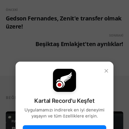
ÖNCEKI
Gedson Fernandes, Zenit'e transfer olmak
üzere!
SONRAKI
Beşiktaş Emlakjet'ten ayrılıklar!
×
BEĞENEBILECEĞIN DIĞER YAZILAR...
Kartal Record'u Keşfet
Uygulamamızı indirerek en iyi deneyimi
yaşayın ve tüm özelliklere erişin.
FUTBOL
Beşiktaş’ta Sağ Kanat İçin Yeni Aday!