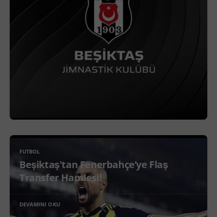
FUTBOL
Beşiktaş'tan Fenerbahçe’ye Flaş
Transfer Hamlesi!
DEVAMINI OKU