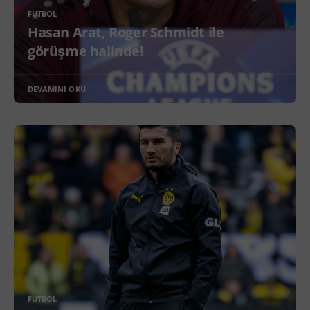
FUTBOL
Hasan Arat, Roger Schmidt ile
görüşme halinde!
DEVAMINI OKU
FUTBOL