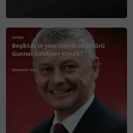
FUTBOL
Beşiktaş'ın yeni teknik direktörü
Gunnar Solskjaer kimdir?
DEVAMINI OKU