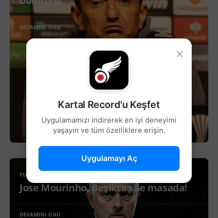
bombası!
DEVAMINI OKU
×
Kartal Record'u Keşfet
Uygulamamızı indirerek en iyi deneyimi
yaşayın ve tüm özelliklere erişin.
Uygulamayı Aç
FUTBOL
Jose Mourinho, Beşiktaş ile masada!
DEVAMINI OKU