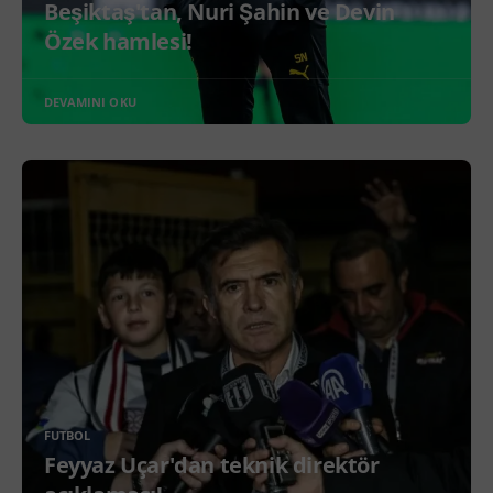
Beşiktaş'tan, Nuri Şahin ve Devin
Özek hamlesi!
DEVAMINI OKU
FUTBOL
Feyyaz Uçar'dan teknik direktör