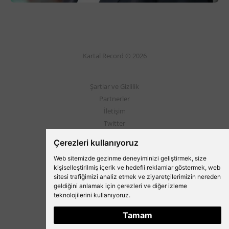
Kartal Record © 2026
Şartlar ve Gizlilik
Partnerler
İletişim
Twitter
Instagram
Çerezleri kullanıyoruz
Web sitemizde gezinme deneyiminizi geliştirmek, size
Beşiktaş'ın Medyası
kişiselleştirilmiş içerik ve hedefli reklamlar göstermek, web
sitesi trafiğimizi analiz etmek ve ziyaretçilerimizin nereden
geldiğini anlamak için çerezleri ve diğer izleme
teknolojilerini kullanıyoruz.
Tamam