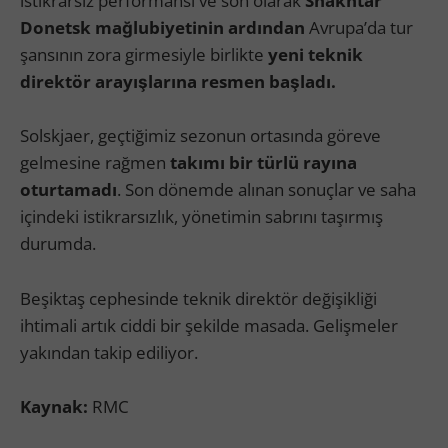
istikrarsız performansı ve son olarak
Shakhtar
Donetsk mağlubiyetinin ardından
Avrupa’da tur
şansının zora girmesiyle birlikte
yeni teknik
direktör arayışlarına resmen başladı.
Solskjaer, geçtiğimiz sezonun ortasında göreve
gelmesine rağmen
takımı bir türlü rayına
oturtamadı
. Son dönemde alınan sonuçlar ve saha
içindeki istikrarsızlık, yönetimin sabrını taşırmış
durumda.
Beşiktaş cephesinde teknik direktör değişikliği
ihtimali artık ciddi bir şekilde masada. Gelişmeler
yakından takip ediliyor.
Kaynak:
RMC