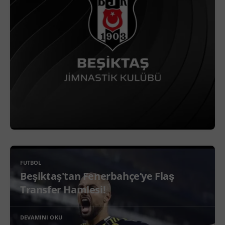
FUTBOL
Beşiktaş'tan Fenerbahçe’ye Flaş
Transfer Hamlesi!
DEVAMINI OKU