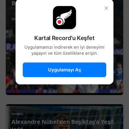
Beşiktaş’ta Sağ Kanat İçin Yeni Aday!
×
DEVAMINI OKU
Kartal Record'u Keşfet
Uygulamamızı indirerek en iyi deneyimi
yaşayın ve tüm özelliklere erişin.
Uygulamayı Aç
FUTBOL
Alexandre Nübel’den Beşiktaş’a Yeşil