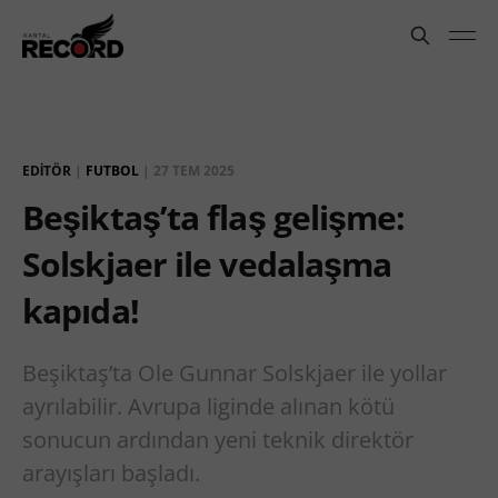
EDITÖR
|
FUTBOL
|
27 TEM 2025
Beşiktaş’ta flaş gelişme:
Solskjaer ile vedalaşma
kapıda!
Beşiktaş’ta Ole Gunnar Solskjaer ile yollar
ayrılabilir. Avrupa liginde alınan kötü
sonucun ardından yeni teknik direktör
arayışları başladı.