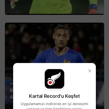
×
FUTBOL
Beşiktaş'a Suudi Arabistan'dan Yıldız
Kartal Record'u Keşfet
Adayı!
Uygulamamızı indirerek en iyi deneyimi
yaşayın ve tüm özelliklere erişin.