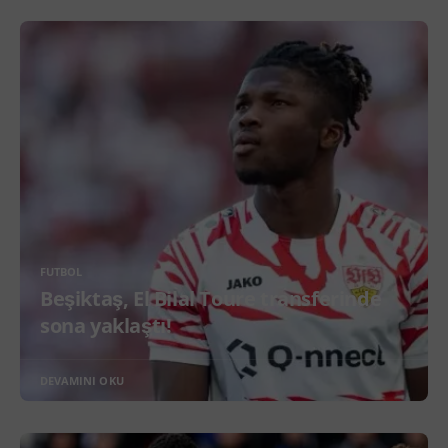
FUTBOL
Beşiktaş, El Bilal Toure transferinde
sona yaklaştı!
DEVAMINI OKU