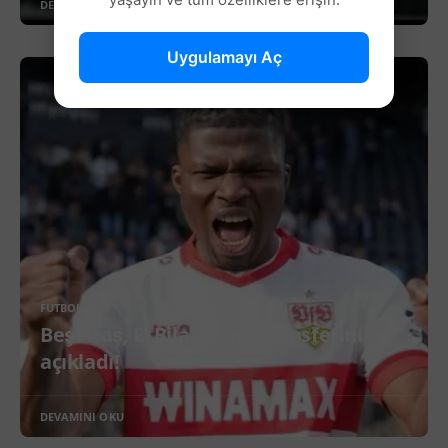
DEVAMINI OKU
Uygulamayı Aç
FUTBOL
Beşiktaş, El Bilal Toure transferini
açıkladı!
DEVAMINI OKU