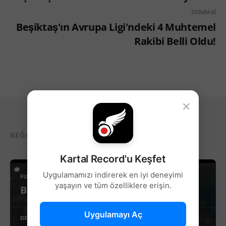
SONRAKI
Beşiktaş'ın Avrupa Ligi'ndeki 4 Muhtemel
Rakibi Belli Oldu!
×
BEĞENEBILECEĞIN DIĞER YAZILAR...
Kartal Record'u Keşfet
Uygulamamızı indirerek en iyi deneyimi
FUTBOL
yaşayın ve tüm özelliklere erişin.
Beşiktaş’ta Sağ Kanat İçin Yeni Aday!
Uygulamayı Aç
DEVAMINI OKU