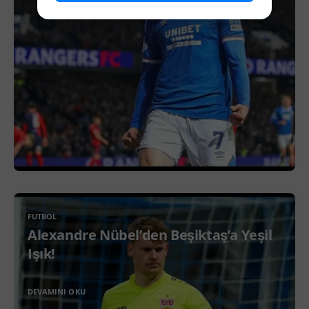
FUTBOL
Alexandre Nübel’den Beşiktaş’a Yeşil
Işık!
DEVAMINI OKU