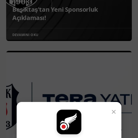
FUTBOL
Beşiktaş'tan Yeni Sponsorluk
Açıklaması!
DEVAMINI OKU
×
FUTBOL
Beşiktaş'tan Yeni Sponsorluk