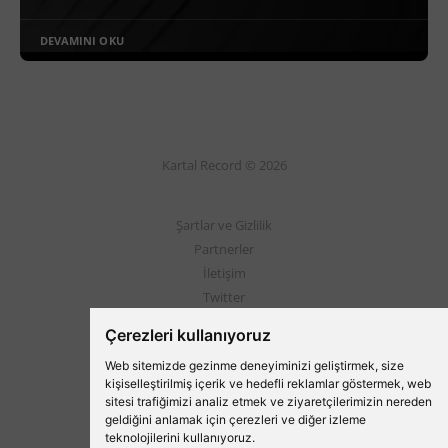
DEVAMINI OKU
Kartal Record © 2026
Şartlar ve Gizlilik
Partnerler
İletişim
Twitter
Instagram
Çerezleri kullanıyoruz
Web sitemizde gezinme deneyiminizi geliştirmek, size
Beşiktaş'ın Medyası
kişiselleştirilmiş içerik ve hedefli reklamlar göstermek, web
sitesi trafiğimizi analiz etmek ve ziyaretçilerimizin nereden
geldiğini anlamak için çerezleri ve diğer izleme
teknolojilerini kullanıyoruz.