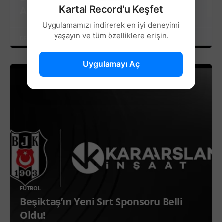
Kartal Record'u Keşfet
Anlaşması!
Uygulamamızı indirerek en iyi deneyimi
yaşayın ve tüm özelliklere erişin.
DEVAMINI OKU
Uygulamayı Aç
FUTBOL
Beşiktaş’ın Yeni Sırt Sponsoru Belli
Oldu!