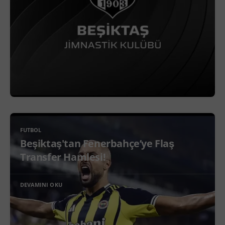
FUTBOL
Beşiktaş'tan Fenerbahçe’ye Flaş
Transfer Hamlesi!
DEVAMINI OKU