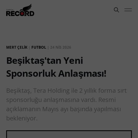
MERT ÇELIK
|
FUTBOL
|
24 NIS 2026
Beşiktaş'tan Yeni
Sponsorluk Anlaşması!
Beşiktaş, Tera Holding ile 2 yıllık forma sırt
sponsorluğu anlaşmasına vardı. Resmi
açıklamanın Mayıs ayı başında yapılması
bekleniyor.