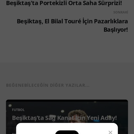
Beşiktaş'ta Portekizli Orta Saha Sürprizi!
SONRAKI
Beşiktaş, El Bilal Touré İçin Pazarlıklara
Başlıyor!
BEĞENEBILECEĞIN DIĞER YAZILAR...
FUTBOL
Beşiktaş’ta Sağ Kanat İçin Yeni Aday!
×