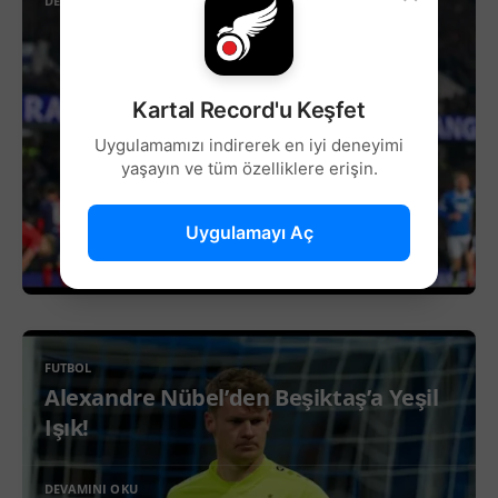
DEVAMINI OKU
Kartal Record'u Keşfet
Uygulamamızı indirerek en iyi deneyimi
yaşayın ve tüm özelliklere erişin.
Uygulamayı Aç
FUTBOL
Alexandre Nübel’den Beşiktaş’a Yeşil
Işık!
DEVAMINI OKU