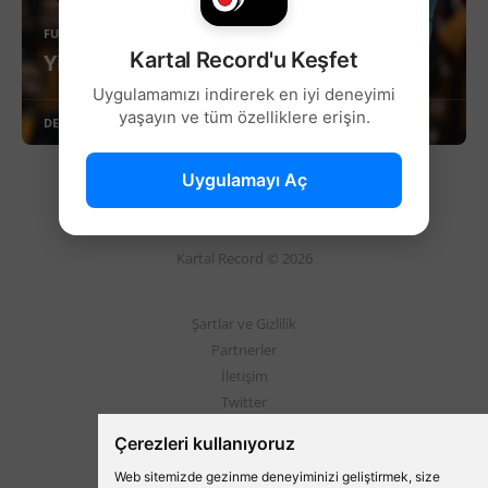
FUTBOL
Kartal Record'u Keşfet
Yine Sami Yen Yine Katliam!
Uygulamamızı indirerek en iyi deneyimi
yaşayın ve tüm özelliklere erişin.
DEVAMINI OKU
Uygulamayı Aç
Kartal Record © 2026
Şartlar ve Gizlilik
Partnerler
İletişim
Twitter
Instagram
Çerezleri kullanıyoruz
Web sitemizde gezinme deneyiminizi geliştirmek, size