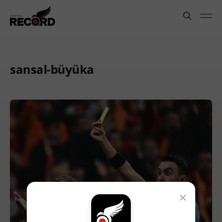
sansal-büyüka
×