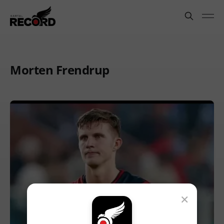
Morten Frendrup
×