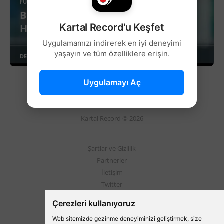
FUTBOL
Beşiktaş’tan Orta Sahaya İskandinav
Kartal Record'u Keşfet
Hamle!
Uygulamamızı indirerek en iyi deneyimi
yaşayın ve tüm özelliklere erişin.
DEVAMINI OKU
Uygulamayı Aç
Kartal Record © 2026
Şartlar ve Gizlilik
Partnerler
İletişim
Twitter
Instagram
Çerezleri kullanıyoruz
Web sitemizde gezinme deneyiminizi geliştirmek, size