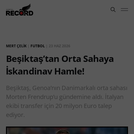
MERT ÇELIK
|
FUTBOL
|
23 HAZ 2026
Beşiktaş’tan Orta Sahaya
İskandinav Hamle!
Beşiktaş, Genoa’nın Danimarkalı orta sahası
Morten Frendrup’u gündemine aldı. İtalyan
ekibi transfer için 20 milyon Euro talep
ediyor.