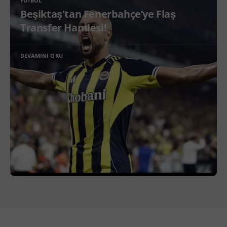
FUTBOL
Beşiktaş'tan Fenerbahçe’ye Flaş
Transfer Hamlesi!
DEVAMINI OKU