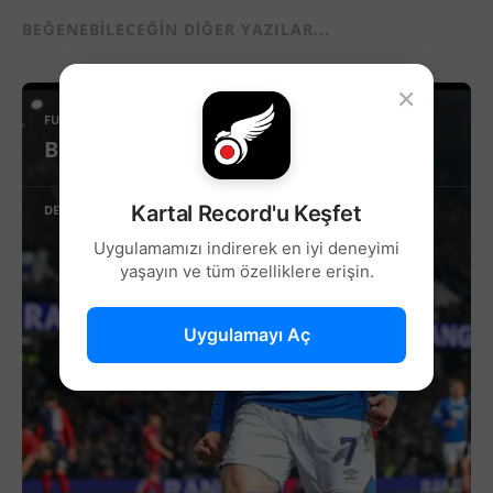
BEĞENEBILECEĞIN DIĞER YAZILAR...
×
FUTBOL
Beşiktaş’ta Sağ Kanat İçin Yeni Aday!
Kartal Record'u Keşfet
DEVAMINI OKU
Uygulamamızı indirerek en iyi deneyimi
yaşayın ve tüm özelliklere erişin.
Uygulamayı Aç