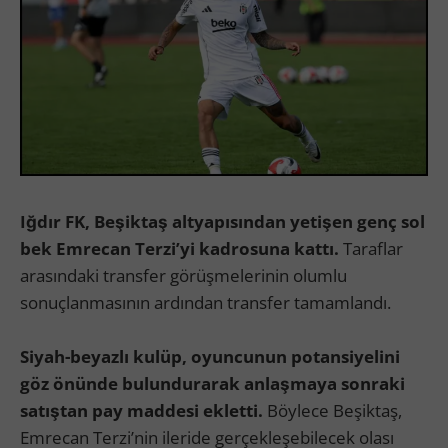
Iğdır FK, Beşiktaş altyapısından yetişen genç sol
bek Emrecan Terzi’yi kadrosuna kattı.
Taraflar
arasındaki transfer görüşmelerinin olumlu
sonuçlanmasının ardından transfer tamamlandı.
Siyah-beyazlı kulüp, oyuncunun potansiyelini
göz önünde bulundurarak anlaşmaya sonraki
satıştan pay maddesi ekletti.
Böylece Beşiktaş,
Emrecan Terzi’nin ileride gerçekleşebilecek olası