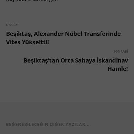
ÖNCEKI
Beşiktaş, Alexander Nübel Transferinde
Vites Yükseltti!
SONRAKI
Beşiktaş’tan Orta Sahaya İskandinav
Hamle!
BEĞENEBILECEĞIN DIĞER YAZILAR...