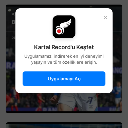
×
FUTBOL
Beşiktaş’ta Sağ Kanat İçin Yeni Aday!
DEVAMINI OKU
Kartal Record'u Keşfet
Uygulamamızı indirerek en iyi deneyimi
yaşayın ve tüm özelliklere erişin.
Uygulamayı Aç