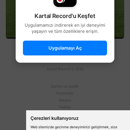
Kartal Record'u Keşfet
Uygulamamızı indirerek en iyi deneyimi
yaşayın ve tüm özelliklere erişin.
Uygulamayı Aç
Kartal Record © 2026
Şartlar ve Gizlilik
Partnerler
İletişim
Twitter
Instagram
Çerezleri kullanıyoruz
Web sitemizde gezinme deneyiminizi geliştirmek, size