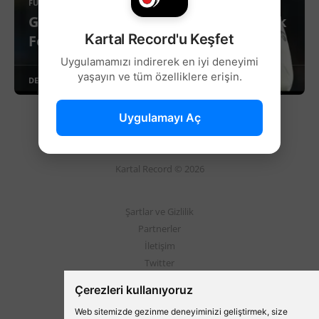
FUTBOL
Gabriel Paulista'dan Beşiktaş'a Büyük
Kartal Record'u Keşfet
Fedakârlık!
Uygulamamızı indirerek en iyi deneyimi
yaşayın ve tüm özelliklere erişin.
DEVAMINI OKU
Uygulamayı Aç
Kartal Record © 2026
Şartlar ve Gizlilik
Partnerler
İletişim
Twitter
Instagram
Çerezleri kullanıyoruz
Web sitemizde gezinme deneyiminizi geliştirmek, size