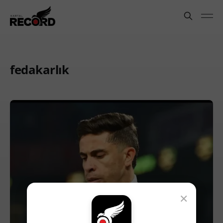
fedakarlık
×