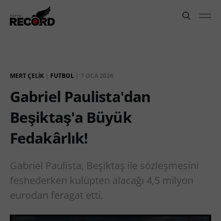
MERT ÇELIK
|
FUTBOL
|
7 OCA 2026
Gabriel Paulista'dan
Beşiktaş'a Büyük
Fedakârlık!
Gabriel Paulista, Beşiktaş ile sözleşmesini
feshederken kulüpten alacağı 4,5 milyon
eurodan feragat etti.