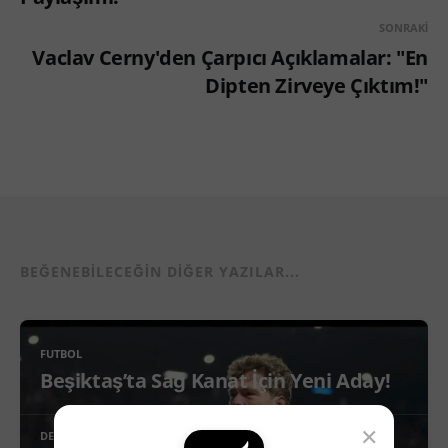
SONRAKI
Vaclav Cerny'den Çarpıcı Açıklamalar: "En
Dipten Zirveye Çıktım!"
BEĞENEBILECEĞIN DIĞER YAZILAR...
FUTBOL
Beşiktaş’ta Sağ Kanat İçin Yeni Aday!
×
DEVAMINI OKU