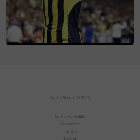
Kartal Record © 2026
Şartlar ve Gizlilik
Partnerler
İletişim
Twitter