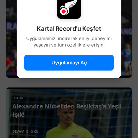
Kartal Record'u Keşfet
Uygulamamızı indirerek en iyi deneyimi
yaşayın ve tüm özelliklere erişin.
Uygulamayı Aç
FUTBOL
Alexandre Nübel’den Beşiktaş’a Yeşil
Işık!
DEVAMINI OKU