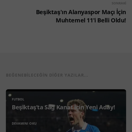
SONRAKI
Beşiktaş'ın Alanyaspor Maçı İçin
Muhtemel 11'i Belli Oldu!
BEĞENEBILECEĞIN DIĞER YAZILAR...
FUTBOL
Beşiktaş’ta Sağ Kanat İçin Yeni Aday!
DEVAMINI OKU