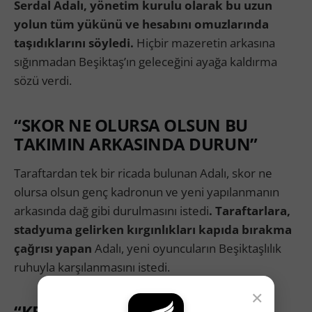
Serdal Adalı, yönetim kurulu olarak bu uzun
yolun tüm yükünü ve hesabını omuzlarında
taşıdıklarını söyledi.
Hiçbir mazeretin arkasına
sığınmadan Beşiktaş’ın geleceğini ayağa kaldırma
sözü verdi.
“SKOR NE OLURSA OLSUN BU
TAKIMIN ARKASINDA DURUN”
Taraftardan tek bir ricada bulunan Adalı, skor ne
olursa olsun genç kadronun ve yeni yapılanmanın
arkasında dağ gibi durulmasını istedi
. Taraftarlara,
stadyuma gelirken kırgınlıkları kapıda bırakma
çağrısı yapan
Adalı, yeni oyuncuların Beşiktaşlılık
ruhuyla karşılanmasını istedi.
×
“KENETLENME ZAMANI”