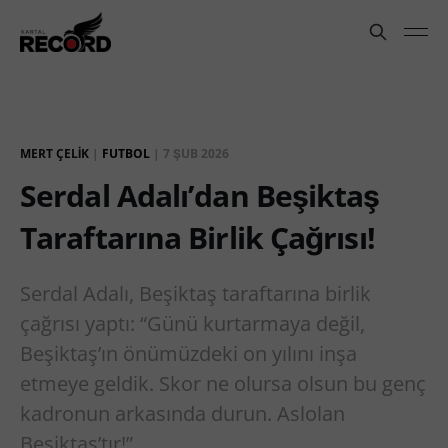
MERT ÇELIK
|
FUTBOL
|
7 ŞUB 2026
Serdal Adalı’dan Beşiktaş
Taraftarına Birlik Çağrısı!
Serdal Adalı, Beşiktaş taraftarına birlik
çağrısı yaptı: “Günü kurtarmaya değil,
Beşiktaş’ın önümüzdeki on yılını inşa
etmeye geldik. Skor ne olursa olsun bu genç
kadronun arkasında durun. Aslolan
Beşiktaş’tır!”