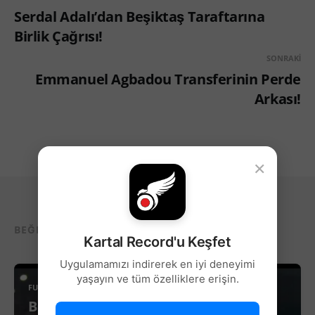
Serdal Adalı’dan Beşiktaş Taraftarına
Birlik Çağrısı!
SONRAKI
Emmanuel Agbadou Transferinin Perde
Arkası!
×
BEĞENEBILECEĞIN DIĞER YAZILAR...
Kartal Record'u Keşfet
Uygulamamızı indirerek en iyi deneyimi
yaşayın ve tüm özelliklere erişin.
FUTBOL
Beşiktaş’ta Sağ Kanat İçin Yeni Aday!