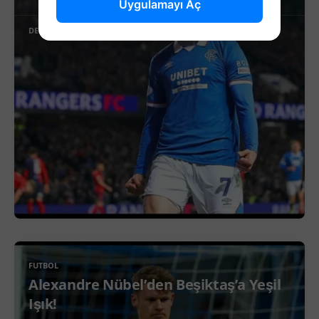
Uygulamayı Aç
DEVAMINI OKU
FUTBOL
Alexandre Nübel’den Beşiktaş’a Yeşil
Işık!