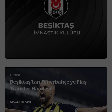
FUTBOL
Beşiktaş'tan Fenerbahçe’ye Flaş
Transfer Hamlesi!
DEVAMINI OKU