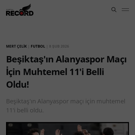
MERT ÇELIK
|
FUTBOL
|
8 ŞUB 2026
Beşiktaş'ın Alanyaspor Maçı
İçin Muhtemel 11'i Belli
Oldu!
Beşiktaş'ın Alanyaspor maçı için muhtemel
11'i belli oldu.