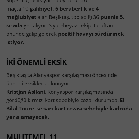
Süper Lig’de ilk yarıda oynadığı 20
maçta 10
galibiyet, 6 beraberlik ve 4
mağlubiyet
alan Beşiktaş, topladığı 36
puanla 5.
sırada
yer alıyor. Siyah-beyazlı ekip, taraftarı
önünde galip gelerek
pozitif havayı sürdürmek
istiyor.
İKİ ÖNEMLİ EKSİK
Beşiktaş’ta Alanyaspor karşılaşması öncesinde
önemli eksikler bulunuyor.
Kristjan Asllani
, Konyaspor karşılaşmasında
gördüğü kırmızı kart sebebiyle cezalı durumda.
El
Bilal Toure
ise
sarı kart cezası sebebiyle kadroda
yer alamayacak
.
MUHTEMEL 11