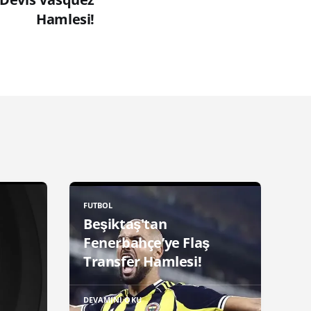
Hamlesi!
FUTBOL
Beşiktaş'tan
Fenerbahçe’ye Flaş
Transfer Hamlesi!
DEVAMINI OKU