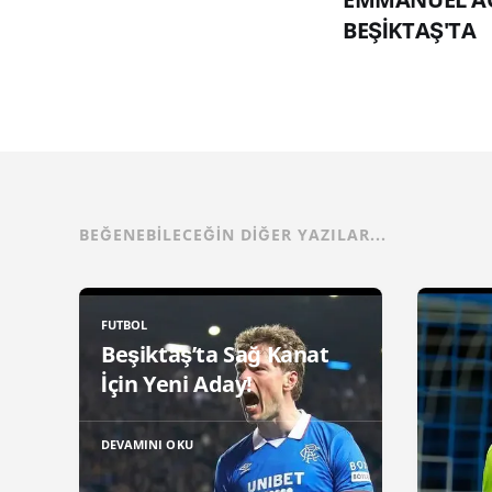
BEŞİKTAŞ'TA
BEĞENEBILECEĞIN DIĞER YAZILAR...
FUTBOL
Beşiktaş’ta Sağ Kanat
İçin Yeni Aday!
DEVAMINI OKU