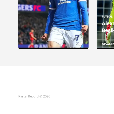
FUTBOL
Alex
Beşik
DEVAMI
Kartal Record © 2026