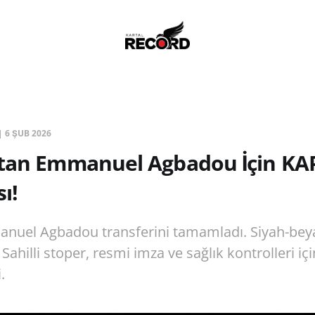
|
6 ŞUB 2026
'tan Emmanuel Agbadou İçin KA
ı!
nuel Agbadou transferini tamamladı. Siyah-beyaz
şi Sahilli stoper, resmi imza ve sağlık kontrolleri i
.