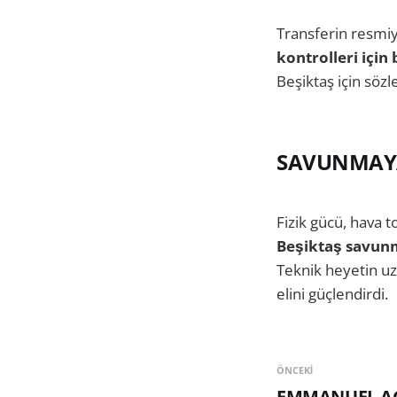
Transferin resmi
kontrolleri için
Beşiktaş için söz
SAVUNMAY
Fizik gücü, hava to
Beşiktaş savunm
Teknik heyetin uz
elini güçlendirdi.
ÖNCEKI
EMMANUEL A