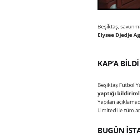
Beşiktaş, savunma
Elysee Djedje A
KAP’A BİLDİ
Beşiktaş Futbol Ya
yaptığı bildiri
Yapılan açıklama
Limited ile tüm an
BUGÜN İST