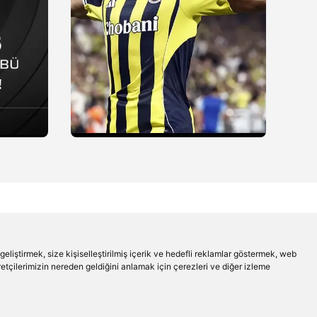
!
liştirmek, size kişiselleştirilmiş içerik ve hedefli reklamlar göstermek, web
aretçilerimizin nereden geldiğini anlamak için çerezleri ve diğer izleme
Beşiktaş'ın Medyası