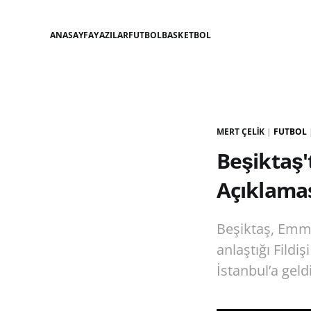
ANASAYFA
YAZILAR
FUTBOL
BASKETBOL
MERT ÇELIK
|
FUTBOL
Beşiktaş
Açıklamas
Beşiktaş, Emma
anlaştığı Fildi
İstanbul’a geldi