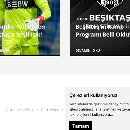
FUTBOL
andre Nübel’den
Beşiktaş'ın Kamp
taş’a Yeşil Işık!
Programı Belli Oldu
NI OKU
DEVAMINI OKU
Çerezleri kullanıyoruz
Web sitemizde gezinme deneyiminizi ge
sitesi trafiğimizi analiz etmek ve ziy
Şartlar ve Gizlilik
Partnerler
İletişim
Twitter
Instagram
teknolojilerini kullanıyoruz.
Tamam