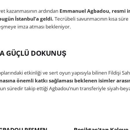
yet kazanmasının ardından
Emmanuel Agbadou, resmi im
 bugün İstanbul’a geldi.
Tecrübeli savunmacının kısa süre 
leşmeye imza atması bekleniyor.
A GÜÇLÜ DOKUNUŞ
plarındaki etkinliği ve sert oyun yapısıyla bilinen Fildişi Sahi
asına önemli katkı sağlaması beklenen isimler arasın
un süredir takip ettiği Agbadou’nun transferiyle siyah-be
GBADOU RESMEN
Beşiktaş'tan Kaleye