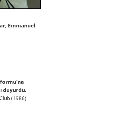
ılar, Emmanuel
tformu’na
ı duyurdu.
Club (1986)