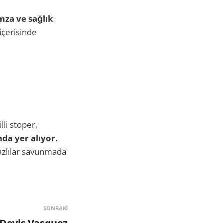
za ve sağlık
içerisinde
lli stoper,
da yer alıyor.
yazlılar savunmada
SONRAKI
 Devis Vasquez