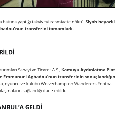
 hattına yaptığı takviyeyi resmiyete döktü.
Siyah-beyazl
gbadou’nun transferini tamamladı.
RİLDİ
tırımları Sanayi ve Ticaret A.Ş.,
Kamuyu Aydınlatma Pla
mle Emmanuel Agbadou’nun transferinin sonuçlandığın
da, oyuncu ve kulübü Wolverhampton Wanderers Football 
laşmaların sağlandığı ifade edildi.
ANBUL’A GELDİ