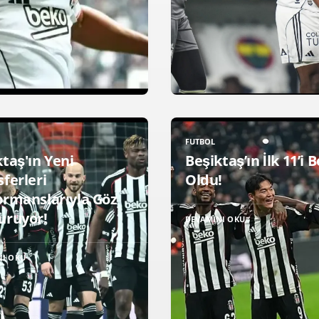
FUTBOL
taş'ın Yeni
Beşiktaş’ın İlk 11’i B
ferleri
Oldu!
ormanslarıyla Göz
uruyor!
DEVAMINI OKU
NI OKU