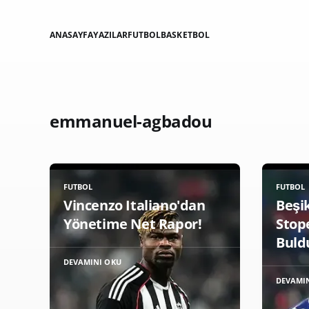
ANASAYFA
YAZILAR
FUTBOL
BASKETBOL
emmanuel-agbadou
FUTBOL
FUTBOL
Vincenzo Italiano'dan
Beşi
Yönetime Net Rapor!
Stope
Buld
DEVAMINI OKU
DEVAMI