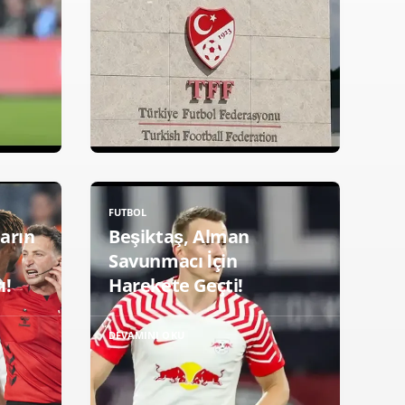
FUTBOL
ların
Beşiktaş, Alman
Savunmacı İçin
ı!
Harekete Geçti!
DEVAMINI OKU