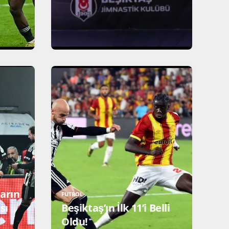
ların
FUTBOL
sı
Beşiktaş’ın İlk 11’i Belli
Oldu!