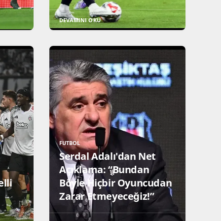
DEVAMINI OKU
FUTBOL
Serdal Adalı'dan Net
Açıklama: “Bundan
elli
Böyle Hiçbir Oyuncudan
Zarar Etmeyeceğiz!”