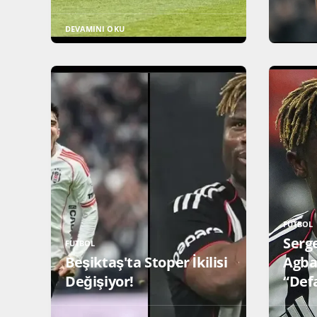
DEVAMINI OKU
FUTBOL
Serg
FUTBOL
Beşiktaş'ta Stoper İkilisi
Agba
Değişiyor!
“Defa