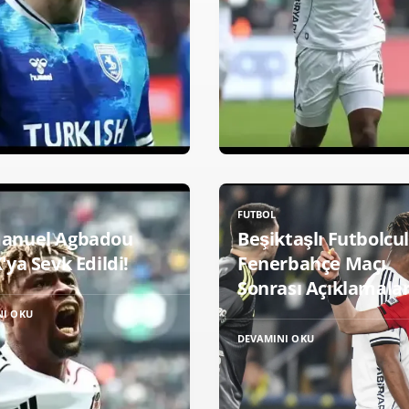
FUTBOL
anuel Agbadou
Beşiktaşlı Futbolcu
ya Sevk Edildi!
Fenerbahçe Maçı
Sonrası Açıklamalar
NI OKU
DEVAMINI OKU