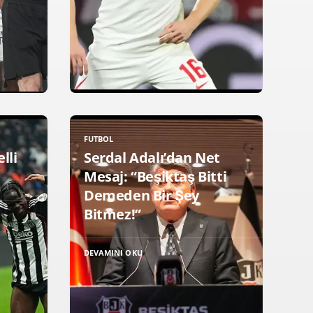
FUTBOL
elli
Serdal Adalı’dan Net
Mesaj: “Beşiktaş Bitti
Demeden Bir Şey
Bitmez!”
DEVAMINI OKU