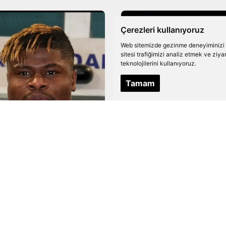
Çerezleri kullanıyoruz
Web sitemizde gezinme deneyiminizi ge
sitesi trafiğimizi analiz etmek ve ziy
teknolojilerini kullanıyoruz.
Tamam
nuel Agbadou’dan
çıklamalar! “Bu
FUTBOL
dan Okumayı
Beşiktaş'tan Emma
yorum”
Agbadou Açıklamas
NI OKU
DEVAMINI OKU