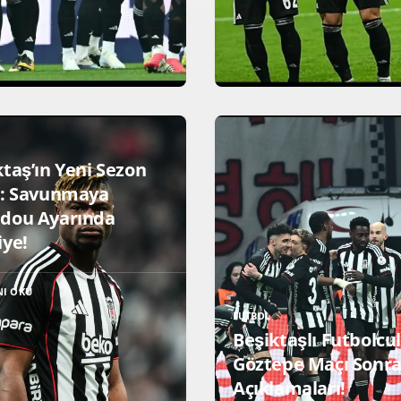
ktaş’ın Yeni Sezon
ı: Savunmaya
dou Ayarında
iye!
NI OKU
FUTBOL
Beşiktaşlı Futbolcu
Göztepe Maçı Sonra
Açıklamaları!