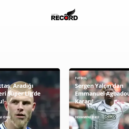
FUTBOL
ktaş, Aradığı
Sergen Yalçın'dan
ri Süper Lig’de
Emmanuel Agbado
u!
Kararı!
NI OKU
DEVAMINI OKU