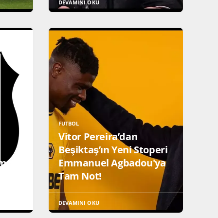
DEVAMINI OKU
FUTBOL
Vitor Pereira’dan
Beşiktaş’ın Yeni Stoperi
İmza
Emmanuel Agbadou'ya
Tam Not!
DEVAMINI OKU