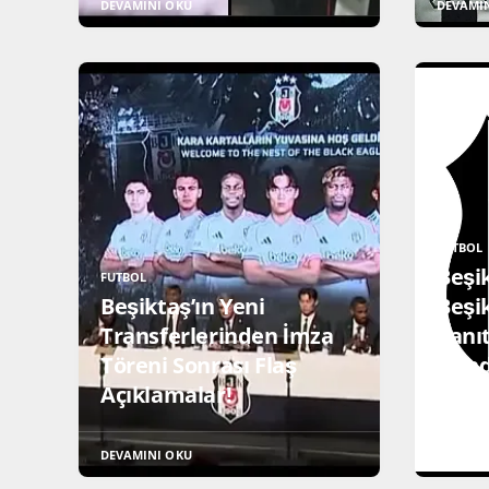
DEVAMINI OKU
DEVAMI
FUTBOL
Beşik
FUTBOL
Beşiktaş’ın Yeni
Beşik
Transferlerinden İmza
Tanıt
Töreni Sonrası Flaş
Günd
Açıklamalar!
Açık
DEVAMINI OKU
DEVAMI