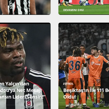
DEVAMINI OKU
en Yalçın’dan
FUTBOL
dou’ya Net Mesaj:
Beşiktaş’ın İlk 11’i B
nsın Lideri Sensin!”
Oldu!