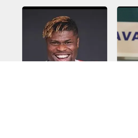
FUTBOL
Emma
FUTBOL
Emmanuel Agbadou
İlk A
Transferinin Perde
Mey
Arkası!
İsti
DEVAMINI OKU
DEVAMI