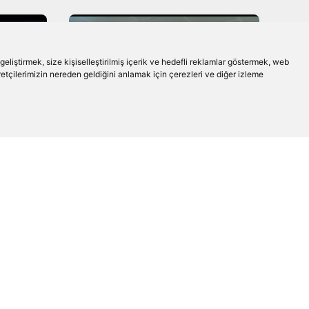
liştirmek, size kişiselleştirilmiş içerik ve hedefli reklamlar göstermek, web
aretçilerimizin nereden geldiğini anlamak için çerezleri ve diğer izleme
FUTBOL
Beşiktaş'tan Emmanuel
nuel
Agbadou İçin KAP
ı!
Açıklaması!
DEVAMINI OKU