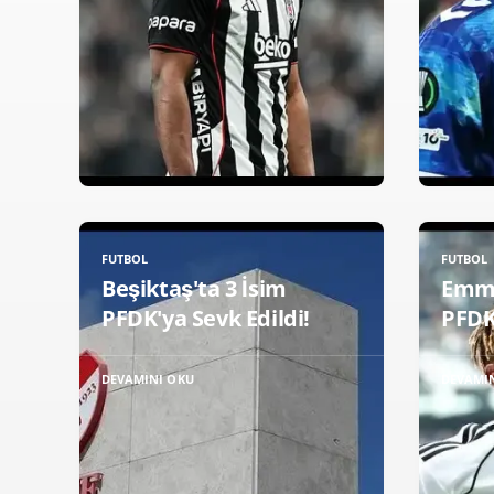
FUTBOL
FUTBOL
Beşiktaş'ta 3 İsim
Emm
PFDK'ya Sevk Edildi!
PFDK'
DEVAMINI OKU
DEVAMI