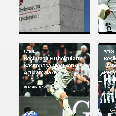
FUTBOL
FUTBOL
Beşiktaşlı Futbolcuların
Beşik
Kasımpaşa Maçı Sonrası
Trans
Açıklamaları!
Perf
Dold
DEVAMINI OKU
DEVAMI