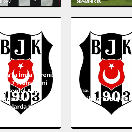
NI OKU
DEVAMINI OKU
taş’ta İmza Töreni:
taş 7 Transferini
tı, Serdal Adalı
FUTBOL
eme Dair
Beşiktaş'ta Büyük 
lamalarda Bulundu!
Töreni!
NI OKU
DEVAMINI OKU