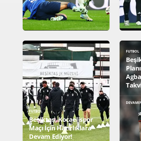
FUTBOL
Beşi
Plan
Agba
Takv
DEVAMI
FUTBOL
Beşiktaş, Kocaelispor
Maçı İçin Hazırlıklara
Devam Ediyor!