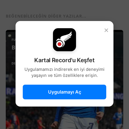
BEĞENEBILECEĞIN DIĞER YAZILAR...
×
FUTBOL
Beşiktaş’ta Sağ Kanat İçin Yeni Aday!
Kartal Record'u Keşfet
DEVAMINI OKU
Uygulamamızı indirerek en iyi deneyimi
yaşayın ve tüm özelliklere erişin.
Uygulamayı Aç