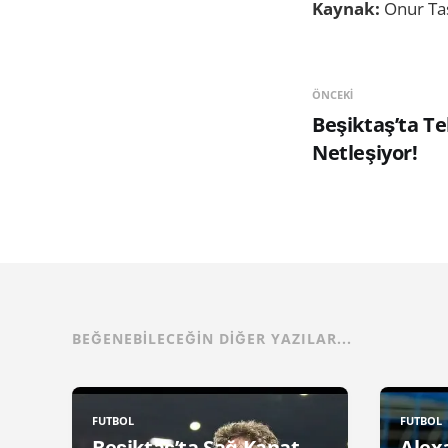
Kaynak:
Onur Ta
ÖNCEKI
Beşiktaş’ta T
Netleşiyor!
BEĞENEBILECEĞIN DIĞER YAZILAR...
FUTBOL
FUTBOL
Beşiktaş’ta Sağ Kanat
Alex