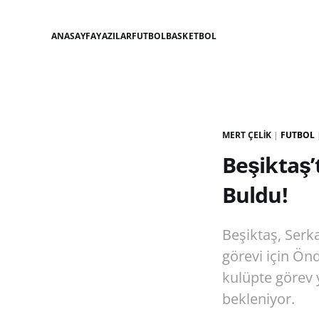
ANASAYFA
YAZILAR
FUTBOL
BASKETBOL
MERT ÇELIK
|
FUTBOL
Beşiktaş’
Buldu!
Beşiktaş, Serka
görevi için Ön
kulüpte görev 
bekleniyor.