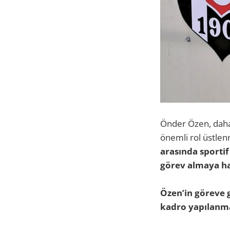
Önder Özen, daha
önemli rol üstlen
arasında sportif
görev almaya ha
Özen’in göreve g
kadro yapılanma