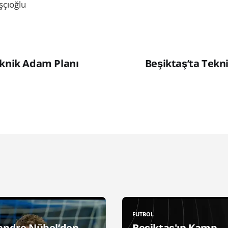
şçıoğlu
eknik Adam Planı
Beşiktaş’ta Tekni
FUTBOL
andre Nübel’den
Beşiktaş'ın Kamp