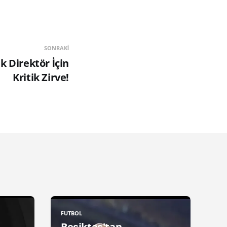
SONRAKI
k Direktör İçin
Kritik Zirve!
FUTBOL
Beşiktaş'tan