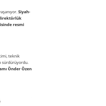
yaşanıyor.
Siyah-
direktörlük
risinde resmi
imi, teknik
ını sürdürüyordu.
adamı Önder Özen