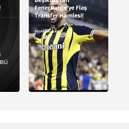
!
Fenerbahçe’ye Flaş
Transfer Hamlesi!
DEVAMINI OKU