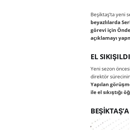
Beşiktaş’ta yeni 
beyazlılarda Ser
görevi için Önde
açıklamayı yapm
EL SIKIŞILD
Yeni sezon öncesi
direktör sürecinin
Yapılan görüşme
ile el sıkıştığı ö
BEŞİKTAŞ’A