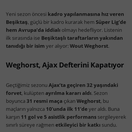
Yeni sezon öncesi
kadro yapılanmasına hız veren
Beşiktaş
, güçlü bir kadro kurarak hem
Süper Lig’de
hem Avrupa’da iddialı
olmayı hedefliyor. Listenin
ilk sırasında ise
Beşiktaşlı taraftarların yakından
tanıdığı bir isim
yer alıyor:
Wout Weghorst
.
Weghorst, Ajax Defterini Kapatıyor
Geçtiğimiz sezonu
Ajax’ta geçiren 32 yaşındaki
forvet
, kulüpten
ayrılma kararı aldı
. Sezon
boyunca
31 resmi maça
çıkan
Weghorst
, bu
maçların yalnızca
10’unda ilk 11’de
yer aldı. Buna
karşın
11 gol ve 5 asistlik performans
sergileyerek
sınırlı süreye rağmen
etkileyici bir katkı
sundu.