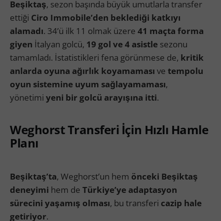
Beşiktaş
, sezon başında büyük umutlarla transfer
ettiği
Ciro Immobile’den beklediği katkıyı
alamadı
. 34’ü ilk 11 olmak üzere
41 maçta forma
giyen
İtalyan golcü,
19 gol ve 4 asistle
sezonu
tamamladı. İstatistikleri fena görünmese de,
kritik
anlarda oyuna ağırlık koyamaması
ve
tempolu
oyun sistemine uyum sağlayamaması
,
yönetimi
yeni bir golcü arayışına itti
.
Weghorst Transferi İçin Hızlı Hamle
Planı
Beşiktaş’ta
, Weghorst’un hem
önceki Beşiktaş
deneyimi
hem de
Türkiye’ye adaptasyon
sürecini yaşamış olması
, bu transferi
cazip hale
getiriyor
.