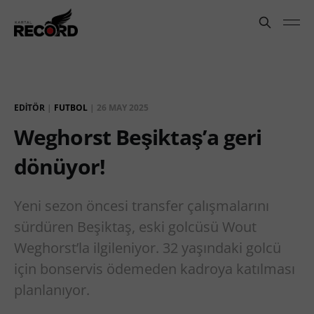
EDITÖR
|
FUTBOL
|
26 MAY 2025
Weghorst Beşiktaş’a geri
dönüyor!
Yeni sezon öncesi transfer çalışmalarını
sürdüren Beşiktaş, eski golcüsü Wout
Weghorst’la ilgileniyor. 32 yaşındaki golcü
için bonservis ödemeden kadroya katılması
planlanıyor.