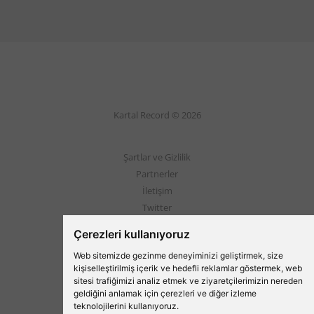
Kartal Record © 2026
Şartlar ve Gizlilik
Partnerler
İletişim
Twitter
Instagram
Çerezleri kullanıyoruz
Web sitemizde gezinme deneyiminizi geliştirmek, size
Beşiktaş'ın Medyası
kişiselleştirilmiş içerik ve hedefli reklamlar göstermek, web
sitesi trafiğimizi analiz etmek ve ziyaretçilerimizin nereden
geldiğini anlamak için çerezleri ve diğer izleme
teknolojilerini kullanıyoruz.