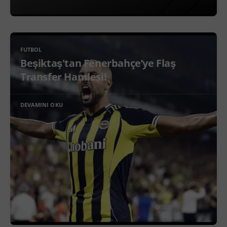
FUTBOL
Beşiktaş'tan Fenerbahçe’ye Flaş
Transfer Hamlesi!
DEVAMINI OKU