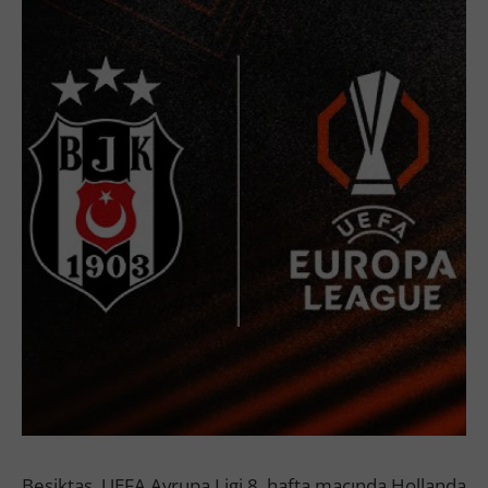
Beşiktaş, UEFA Avrupa Ligi 8. hafta maçında Hollanda