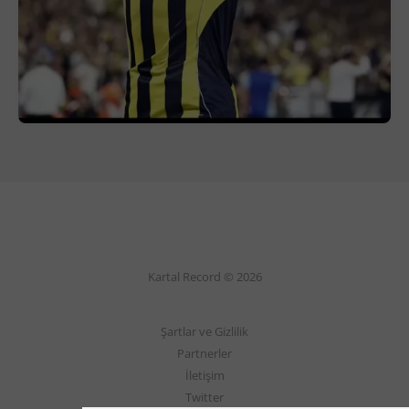
Kartal Record © 2026
Şartlar ve Gizlilik
Partnerler
İletişim
Twitter