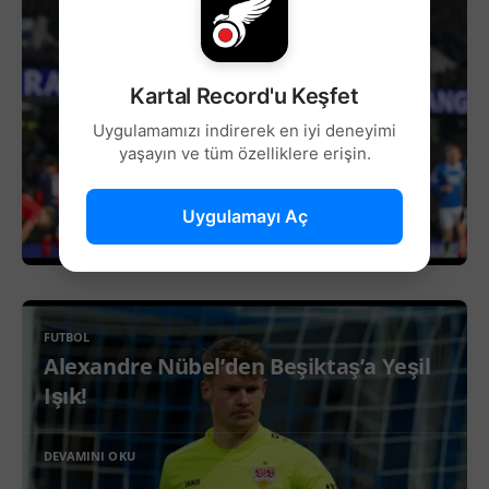
Kartal Record'u Keşfet
Uygulamamızı indirerek en iyi deneyimi
yaşayın ve tüm özelliklere erişin.
Uygulamayı Aç
FUTBOL
Alexandre Nübel’den Beşiktaş’a Yeşil
Işık!
DEVAMINI OKU