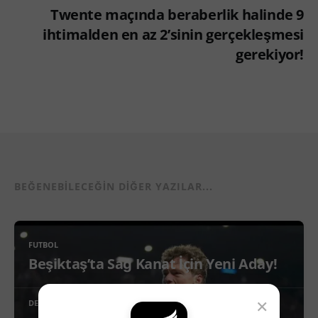
Twente maçında beraberlik halinde 9
ihtimalden en az 2’sinin gerçekleşmesi
gerekiyor!
BEĞENEBILECEĞIN DIĞER YAZILAR...
FUTBOL
Beşiktaş’ta Sağ Kanat İçin Yeni Aday!
×
DEVAMINI OKU