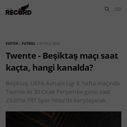
EDITÖR
|
FUTBOL
|
30 OCA 2025
Twente - Beşiktaş maçı saat
kaçta, hangi kanalda?
Beşiktaş, UEFA Avrupa Ligi 8. hafta maçında
Twente ile 30 Ocak Perşembe günü saat
23.00’te TRT Spor Yıldız’da karşılaşacak.