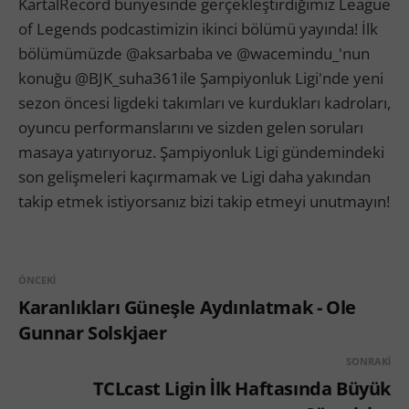
KartalRecord bünyesinde gerçekleştirdiğimiz League
of Legends podcastimizin ikinci bölümü yayında! İlk
bölümümüzde @aksarbaba ve @wacemindu_'nun
konuğu @BJK_suha361ile Şampiyonluk Ligi'nde yeni
sezon öncesi ligdeki takımları ve kurdukları kadroları,
oyuncu performanslarını ve sizden gelen soruları
masaya yatırıyoruz. Şampiyonluk Ligi gündemindeki
son gelişmeleri kaçırmamak ve Ligi daha yakından
takip etmek istiyorsanız bizi takip etmeyi unutmayın!
ÖNCEKI
Karanlıkları Güneşle Aydınlatmak - Ole
Gunnar Solskjaer
SONRAKI
TCLcast Ligin İlk Haftasında Büyük