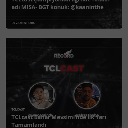
adı MISA- BGT konuk: @kaaninthe
DEVAMINI OKU
TCLCAST
TCLcast Bahar Mevsimi’nde İlk Yarı
Tamamlandı