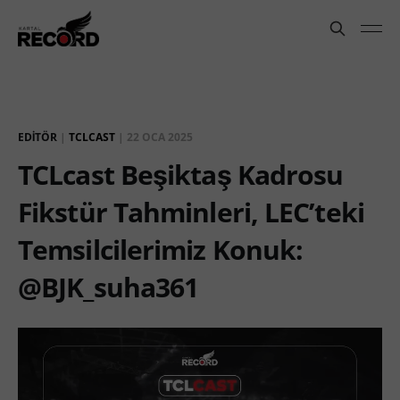
EDITÖR
|
TCLCAST
|
22 OCA 2025
TCLcast Beşiktaş Kadrosu
Fikstür Tahminleri, LEC’teki
Temsilcilerimiz Konuk:
@BJK_suha361