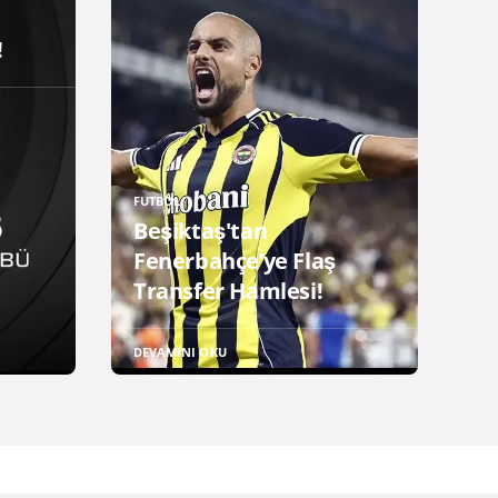
!
FUTBOL
Beşiktaş'tan
Fenerbahçe’ye Flaş
Transfer Hamlesi!
DEVAMINI OKU