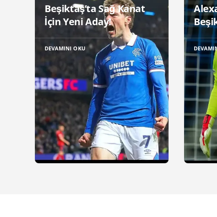
Beşiktaş’ta Sağ Kanat
Alex
İçin Yeni Aday!
Beşik
DEVAMINI OKU
DEVAMI