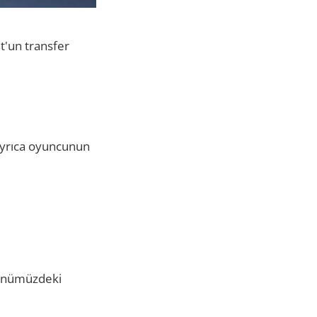
t'un transfer
 Ayrıca oyuncunun
n önümüzdeki