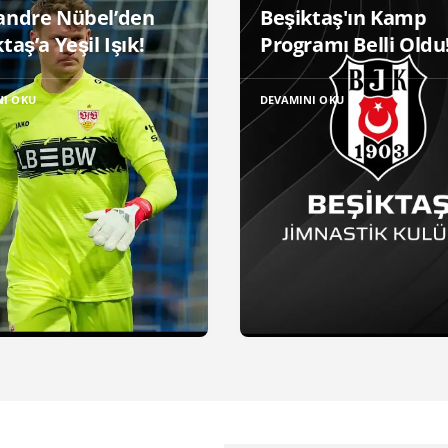
andre Nübel’den
Beşiktaş'ın Kamp
taş’a Yeşil Işık!
Programı Belli Oldu
NI OKU
DEVAMINI OKU