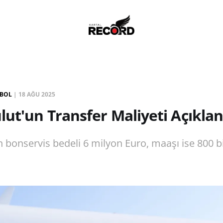
BOL
|
18 AĞU 2025
lut'un Transfer Maliyeti Açıklan
n bonservis bedeli 6 milyon Euro, maaşı ise 800 b