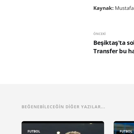
Kaynak:
Mustafa
ÖNCEKI
Beşiktaş'ta so
Transfer bu ha
BEĞENEBILECEĞIN DIĞER YAZILAR...
FUTBOL
FUTBOL