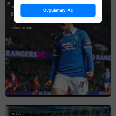
FUTBOL
Uygulamayı Aç
Beşiktaş’ta Sağ Kanat İçin Yeni Aday!
DEVAMINI OKU
FUTBOL