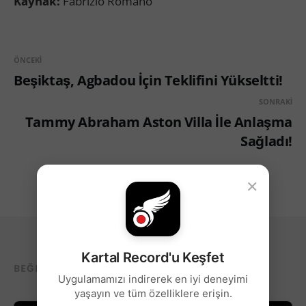
Kaynak:
Fabrizio Romano
ÖNCEKI
Beşiktaş, Agbadou İçin Teklifini Yükseltti!
SONRAKI
Tammy Abraham Aston Villa İle Anlaşma
Sağladı!
×
Kartal Record'u Keşfet
BEĞENEBILECEĞIN DIĞER YAZILAR...
Uygulamamızı indirerek en iyi deneyimi
yaşayın ve tüm özelliklere erişin.