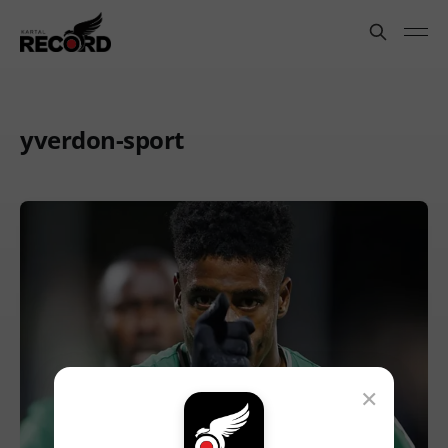
yverdon-sport
×