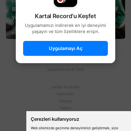
FUTBOL
Beşiktaş, Kevin Carlos için resmi teklif
Kartal Record'u Keşfet
yaptı!
Uygulamamızı indirerek en iyi deneyimi
yaşayın ve tüm özelliklere erişin.
DEVAMINI OKU
Uygulamayı Aç
Kartal Record © 2026
Şartlar ve Gizlilik
Partnerler
İletişim
Twitter
Instagram
Çerezleri kullanıyoruz
Web sitemizde gezinme deneyiminizi geliştirmek, size