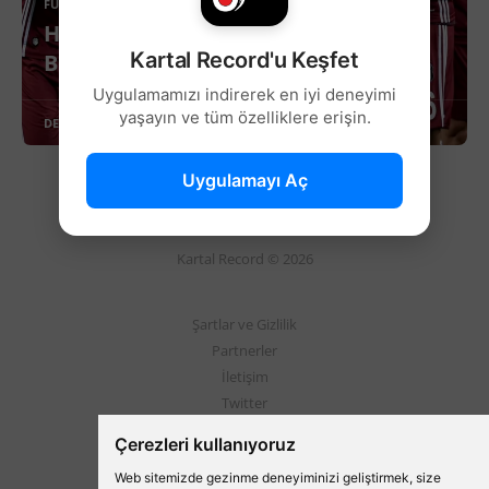
FUTBOL
Hakem rezaletleri: Dinamo Kiev vs
Kartal Record'u Keşfet
Beşiktaş
Uygulamamızı indirerek en iyi deneyimi
yaşayın ve tüm özelliklere erişin.
DEVAMINI OKU
Uygulamayı Aç
Kartal Record © 2026
Şartlar ve Gizlilik
Partnerler
İletişim
Twitter
Instagram
Çerezleri kullanıyoruz
Web sitemizde gezinme deneyiminizi geliştirmek, size