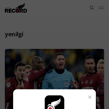
yenilgi
×