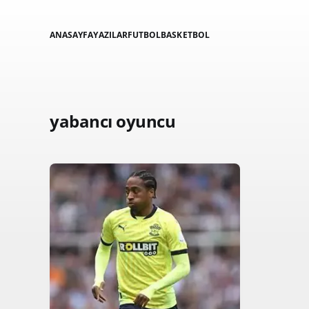
ANASAYFA
YAZILAR
FUTBOL
BASKETBOL
yabancı oyuncu