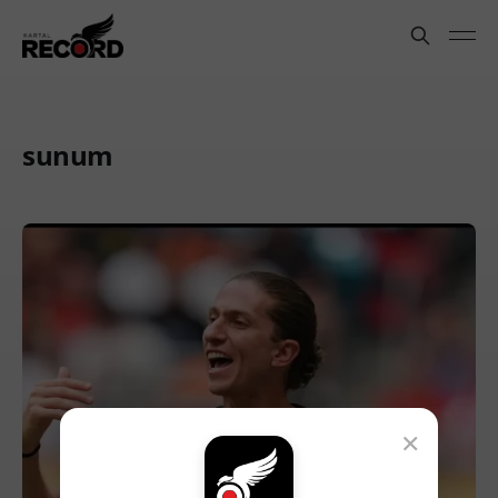
sunum
×