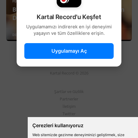
FUTBOL
Beşiktaş'ta Filipe Luís Cephesinde Son
Kartal Record'u Keşfet
Durum!
Uygulamamızı indirerek en iyi deneyimi
yaşayın ve tüm özelliklere erişin.
DEVAMINI OKU
Uygulamayı Aç
Kartal Record © 2026
Şartlar ve Gizlilik
Partnerler
İletişim
Twitter
Instagram
Çerezleri kullanıyoruz
Web sitemizde gezinme deneyiminizi geliştirmek, size