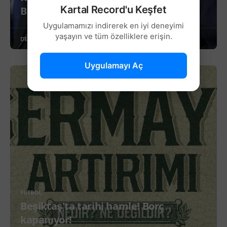
Kartal Record'u Keşfet
Belirleyecek”
Uygulamamızı indirerek en iyi deneyimi
yaşayın ve tüm özelliklere erişin.
DEVAMINI OKU
Uygulamayı Aç
FUTBOL
Beşiktaş'ta tarihi hamle! Borç
kapanıyor!