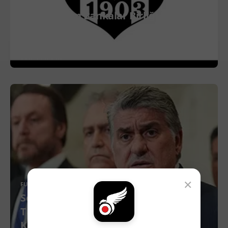
FUTBOL
Beşiktaş’tan Bankalar Birliği Borcunda
Kritik Hamle!
DEVAMINI OKU
×
FUTBOL
Serdal Adalı Divan Konuşmasını
Tamamladı: “Beşiktaş’ın Borcunu da
Kaderini de Yine Beşiktaşlılar