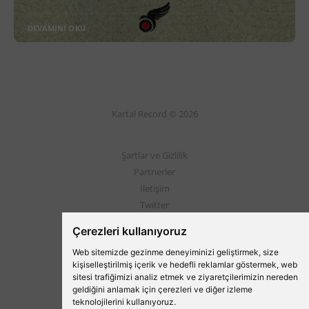
DEVAMINI OKU
Kartal Record © 2026
Şartlar ve Gizlilik
Partnerler
İletişim
Twitter
Instagram
Çerezleri kullanıyoruz
Web sitemizde gezinme deneyiminizi geliştirmek, size
Beşiktaş'ın Medyası
kişiselleştirilmiş içerik ve hedefli reklamlar göstermek, web
sitesi trafiğimizi analiz etmek ve ziyaretçilerimizin nereden
geldiğini anlamak için çerezleri ve diğer izleme
teknolojilerini kullanıyoruz.