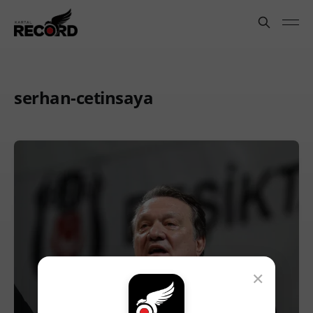
serhan-cetinsaya
×