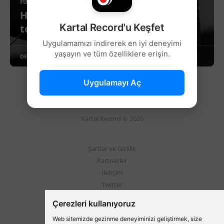
FUTBOL
Hasan Arat, Divan Kurulu
Kartal Record'u Keşfet
toplantısında esti gürledi!
Uygulamamızı indirerek en iyi deneyimi
yaşayın ve tüm özelliklere erişin.
DEVAMINI OKU
Uygulamayı Aç
Kartal Record © 2026
Şartlar ve Gizlilik
Partnerler
İletişim
Twitter
Instagram
Çerezleri kullanıyoruz
Web sitemizde gezinme deneyiminizi geliştirmek, size