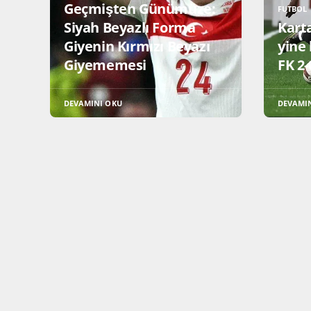
Geçmişten Günümüze:
FUTBOL
Siyah Beyazlı Forma
Kart
Giyenin Kırmızı Beyazı
yine 
Giyememesi
FK 2-
DEVAMINI OKU
DEVAMI