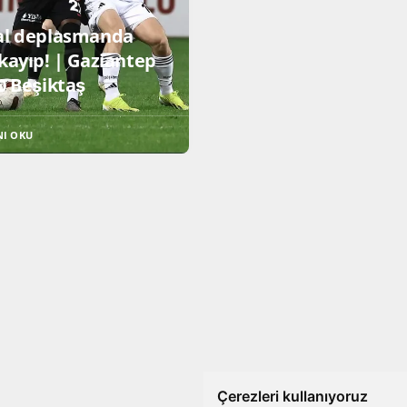
al deplasmanda
kayıp! | Gaziantep
0 Beşiktaş
NI OKU
Çerezleri kullanıyoruz