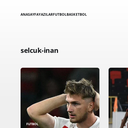
ANASAYFA
YAZILAR
FUTBOL
BASKETBOL
selcuk-inan
FUTBOL