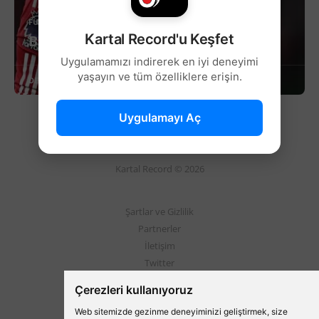
FUTBOL
Kartal Record'u Keşfet
Beşiktaş’tan Casemiro hamlesi!
Uygulamamızı indirerek en iyi deneyimi
yaşayın ve tüm özelliklere erişin.
DEVAMINI OKU
Uygulamayı Aç
Kartal Record © 2026
Şartlar ve Gizlilik
Partnerler
İletişim
Twitter
Instagram
Çerezleri kullanıyoruz
Web sitemizde gezinme deneyiminizi geliştirmek, size