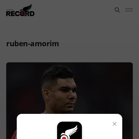
ruben-amorim
×