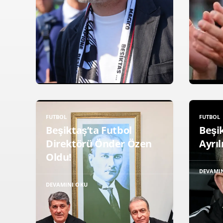
FUTBOL
FUTBOL
Beşiktaş’ta Futbol
Beşik
Direktörü Önder Özen
Ayrıl
Oldu!
DEVAMI
DEVAMINI OKU