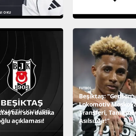
NI OKU
DEVAMINI OKU
FUTBOL
Beşiktaş: "Gedson'
Lokomotiv Moskova
ktaş’tan son dakika
Transferi, Tamame
oğlu açıklaması!
Asılsızdır!"