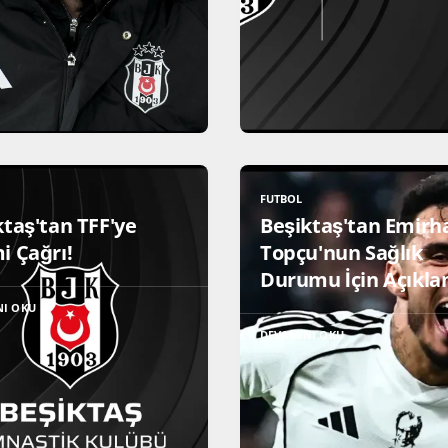
FUTBOL
ktaş'tan TFF'ye
Beşiktaş'tan Emirh
i Çağrı!
Topçu'nun Sağlık
Durumu İçin Açıkla
NI OKU
DEVAMINI OKU