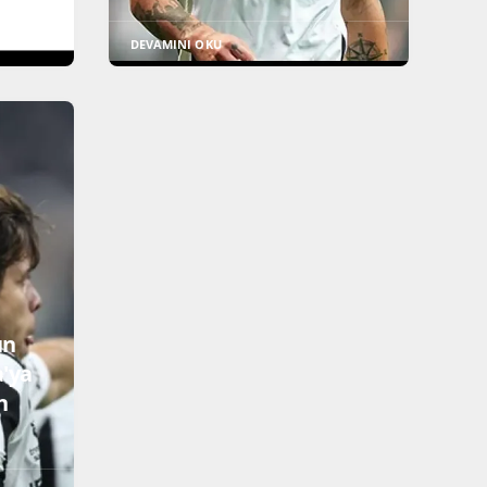
DEVAMINI OKU
un
'ya
n