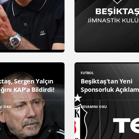
FUTBOL
taş, Sergen Yalçın
Beşiktaş'tan Yeni
ığını KAP’a Bildirdi!
Sponsorluk Açıklam
NI OKU
DEVAMINI OKU