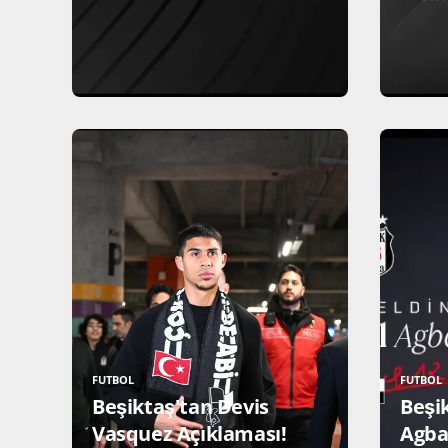
FUTBOL
FUTBOL
Beşiktaş'tan Devis
Beşi
Vasquez Açıklaması!
Agba