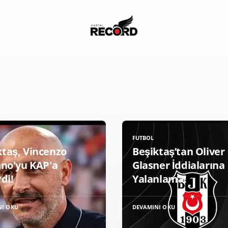
FUTBOL
ktaş, Vincenzo
Beşiktaş’tan Oliver
ano'yu KAP'a
Glasner İddialarına
rdi!
Yalanlama!
NI OKU
DEVAMINI OKU