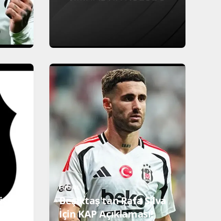
FUTBOL
ispor
Beşiktaş'tan Rafa Silva
ama!
İçin KAP Açıklaması!