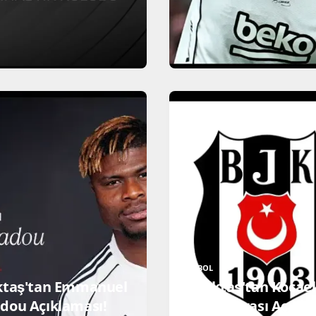
FUTBOL
ktaş'tan Emmanuel
Beşiktaş'tan Kocael
dou Açıklaması!
Maçı Sonrası Açıkl