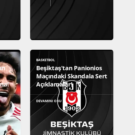
BASKETBOL
an
Beşiktaş'tan Panionios
Maçındaki Skandala Sert
ma!
Açıklamalar!
DEVAMINI OKU