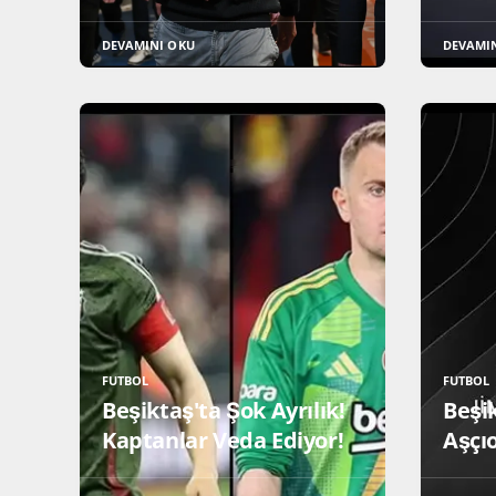
DEVAMINI OKU
DEVAMI
FUTBOL
FUTBOL
Beşiktaş'ta Şok Ayrılık!
Beşi
Kaptanlar Veda Ediyor!
Aşçı