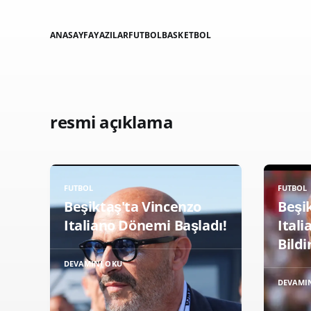
ANASAYFA
YAZILAR
FUTBOL
BASKETBOL
resmi açıklama
FUTBOL
FUTBOL
Beşiktaş'ta Vincenzo
Beşi
Italiano Dönemi Başladı!
Itali
Bildi
DEVAMINI OKU
DEVAMI