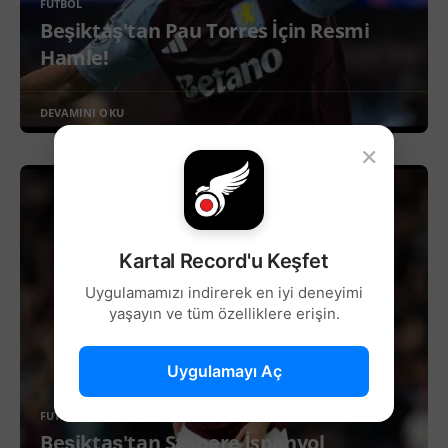
FUTBOL
Beşiktaş'tan Pau Torres İçin Resmi
Hamle!
DEVAMINI OKU
×
Kartal Record'u Keşfet
Uygulamamızı indirerek en iyi deneyimi
yaşayın ve tüm özelliklere erişin.
Uygulamayı Aç
FUTBOL
Beşiktaş'tan Stopere İspanyol