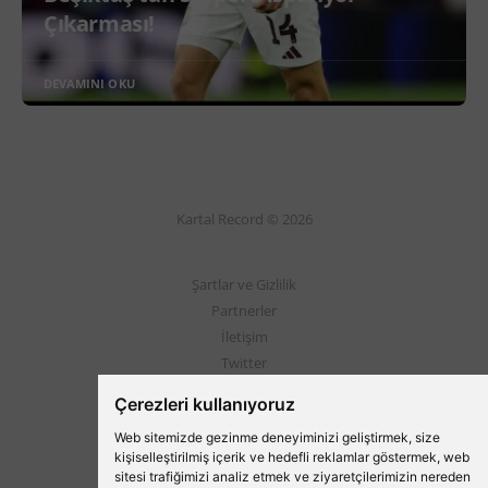
Çıkarması!
DEVAMINI OKU
Kartal Record © 2026
Şartlar ve Gizlilik
Partnerler
İletişim
Twitter
Instagram
Çerezleri kullanıyoruz
Web sitemizde gezinme deneyiminizi geliştirmek, size
Beşiktaş'ın Medyası
kişiselleştirilmiş içerik ve hedefli reklamlar göstermek, web
sitesi trafiğimizi analiz etmek ve ziyaretçilerimizin nereden