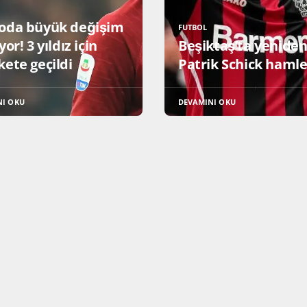
oda büyük değişim
FUTBOL
yor! 3 yıldız için
Beşiktaş’ta yenide
kete geçildi
Patrik Schick hamle
NI OKU
DEVAMINI OKU