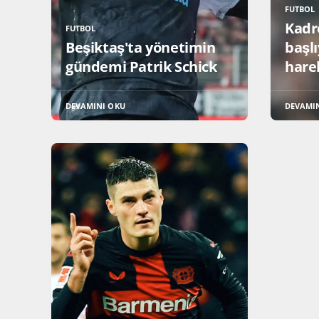
FUTBOL
Kadr
FUTBOL
Beşiktaş'ta yönetimin
başlı
gündemi Patrik Schick
hare
DEVAMINI OKU
DEVAMI