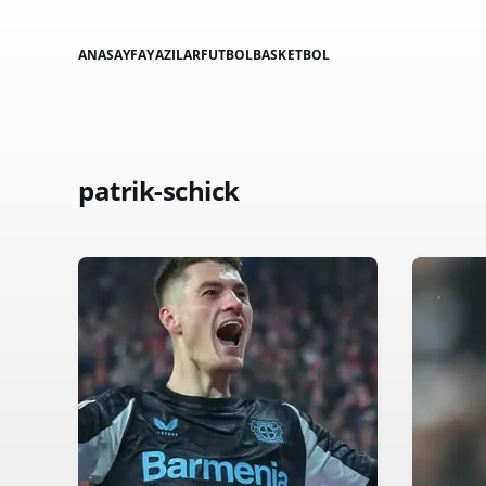
ANASAYFA
YAZILAR
FUTBOL
BASKETBOL
patrik-schick