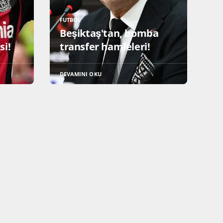
FUTBOL
n
Beşiktaş'tan, bomba
si!
transfer hamleleri!
DEVAMINI OKU