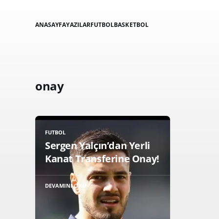
ANASAYFA
YAZILAR
FUTBOL
BASKETBOL
onay
FUTBOL
Sergen Yalçın’dan Yerli
Kanat Transferine Onay!
DEVAMINI OKU