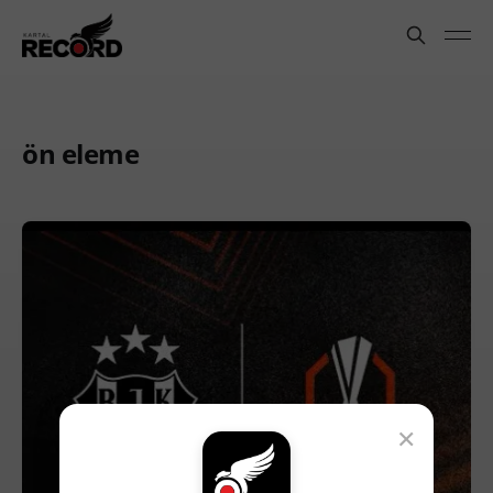
ön eleme
×