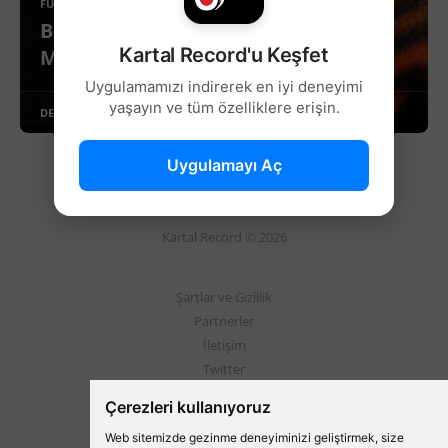
FUTBOL
Beşiktaş'ın Avrupa Ligi'ndeki 4
Kartal Record'u Keşfet
Muhtemel Rakibi Belli Oldu!
Uygulamamızı indirerek en iyi deneyimi
yaşayın ve tüm özelliklere erişin.
DEVAMINI OKU
Uygulamayı Aç
Kartal Record © 2026
Şartlar ve Gizlilik
Partnerler
İletişim
Twitter
Instagram
Çerezleri kullanıyoruz
Web sitemizde gezinme deneyiminizi geliştirmek, size