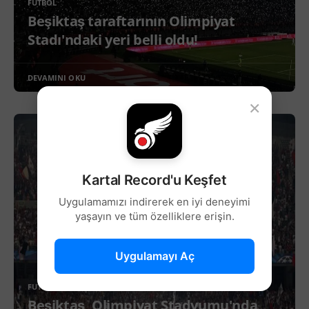
FUTBOL
Beşiktaş taraftarının Olimpiyat
Stadı'ndaki yeri belli oldu!
DEVAMINI OKU
×
Kartal Record'u Keşfet
Uygulamamızı indirerek en iyi deneyimi
yaşayın ve tüm özelliklere erişin.
Uygulamayı Aç
FUTBOL
Beşiktaş, Olimpiyat Stadyumu'nda