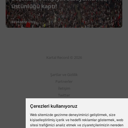
üstünlüğü kaptı!
DEVAMINI OKU
Kartal Record © 2026
Şartlar ve Gizlilik
Partnerler
İletişim
Twitter
Instagram
Çerezleri kullanıyoruz
Web sitemizde gezinme deneyiminizi geliştirmek, size
Beşiktaş'ın Medyası
kişiselleştirilmiş içerik ve hedefli reklamlar göstermek, web
sitesi trafiğimizi analiz etmek ve ziyaretçilerimizin nereden