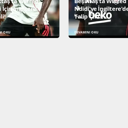
ktaş'ta Wilfred
Beşiktaş'ta Wilfred
 İçin İngiltere
Ndidi'ye İngiltere'd
li!
Talip Çıktı!
NI OKU
DEVAMINI OKU