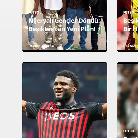
FUTBOL
FUTBOL
Nijeryalı Gençler Döndü:
Beşi
Beşiktaş’tan Yeni Plan!
Bir 
DEVAMINI OKU
DEVAMI
FUTBOL