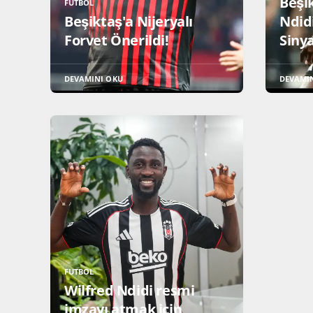
Beşi
FUTBOL
Beşiktaş'a Nijeryalı
Ndidi
Forvet Önerildi!
Sinya
DEVAMINI OKU
DEVAMI
FUTBOL
Wilfred Ndidi resmi
imzayı atmak için