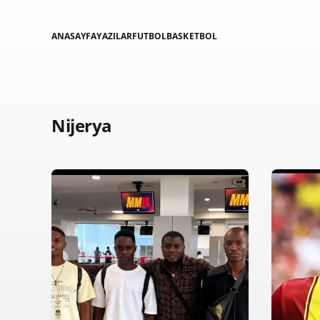
ANASAYFA
YAZILAR
FUTBOL
BASKETBOL
Nijerya