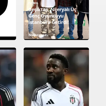
FUTBOL
Beşiktaş, Nijeryalı Üç
Genç Oyuncuyu
or!
İstanbul’a Getirdi!
DEVAMINI OKU