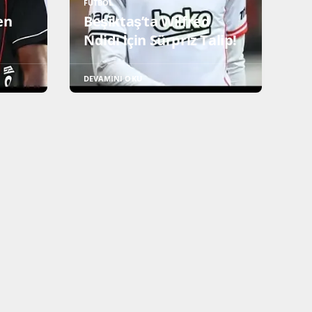
FUTBOL
en
Beşiktaş’ta Wilfred
Ndidi İçin Sürpriz Talip!
DEVAMINI OKU