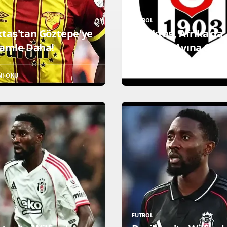
FUTBOL
ktaş'tan Göztepe'ye
Beşiktaş, Afrika’da
Hamle Daha!
Yetenek Avına Çıkıy
NI OKU
DEVAMINI OKU
FUTBOL