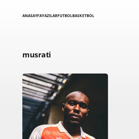
ANASAYFA
YAZILAR
FUTBOL
BASKETBOL
musrati