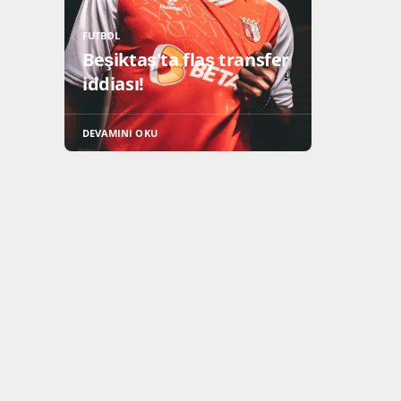
FUTBOL
Beşiktaş'ta flaş transfer
iddiası!
DEVAMINI OKU