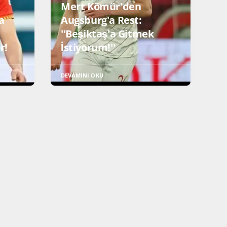
Mert Kömür'den
a
Augsburg'a Rest:
''Beşiktaş'a Gitmek
r!
İstiyorum!''
DEVAMINI OKU