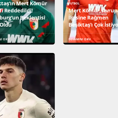
ktaş’ın Mert Kömür
FUTBOL
fi Reddedildi!
Mert Kömür, Avrup
burg’un Beklentisi
İlgisine Rağmen
 Oldu
Beşiktaş’ı Çok İstiyo
NI OKU
DEVAMINI OKU