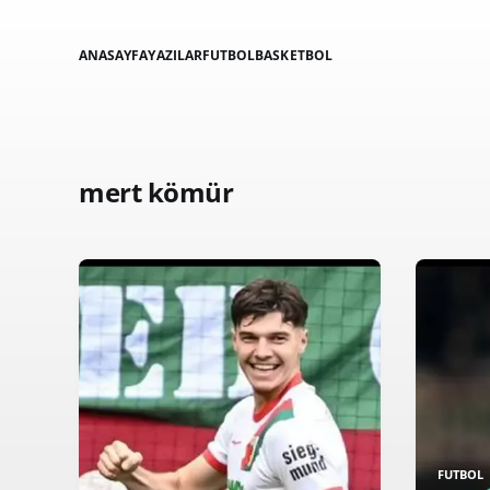
ANASAYFA
YAZILAR
FUTBOL
BASKETBOL
mert kömür
FUTBOL