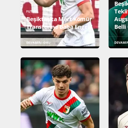
Beşi
Tekli
FUTBOL
Beşiktaş'ta Mert Kömür
Augs
Transferine Baba Engeli!
Belli
DEVAMINI OKU
DEVAMI