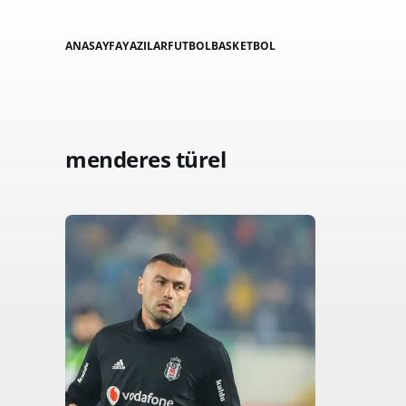
ANASAYFA
YAZILAR
FUTBOL
BASKETBOL
menderes türel