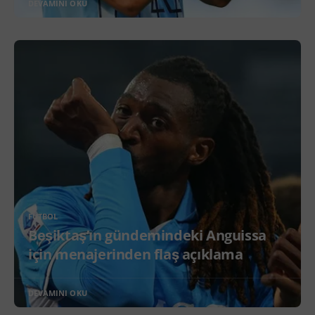
DEVAMINI OKU
FUTBOL
Beşiktaş’ın gündemindeki Anguissa
için menajerinden flaş açıklama
DEVAMINI OKU