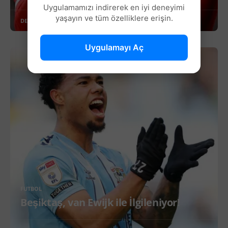
Uygulamamızı indirerek en iyi deneyimi
yaşayın ve tüm özelliklere erişin.
DEVAMINI OKU
Uygulamayı Aç
FUTBOL
Beşiktaş, van Ewijk ile İlgileniyor!