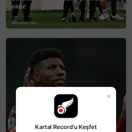
oldu!
DEVAMINI OKU
×
FUTBOL
Emerson Royal'in Menajeri:
Kartal Record'u Keşfet
"Beşiktaş'la Anlaşmaya Vardık!"