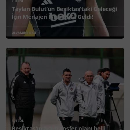
FUTBOL
Taylan Bulut’un Beşiktaş’taki Geleceği
İçin Menajeri İstanbul’a Geldi!
DEVAMINI OKU
FUTBOL
Beşiktaş'ın ara transfer planı belli