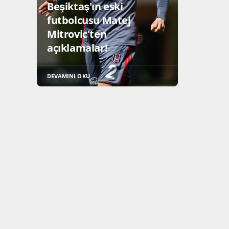
Beşiktaş'ın eski
futbolcusu Matej
Mitrovic'ten
açıklamalar!
DEVAMINI OKU