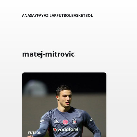
ANASAYFA
YAZILAR
FUTBOL
BASKETBOL
matej-mitrovic
FUTBOL